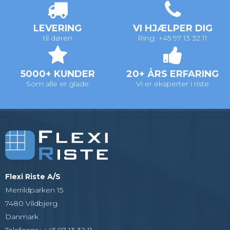
LEVERING
VI HJÆLPER DIG
til døren
Ring: +45 97 13 32 11
5000+ KUNDER
20+ ÅRS ERFARING
Som alle er glade
Vi er eksperter i riste
Flexi Riste A/S
Merrildparken 15
7480 Vildbjerg
Danmark