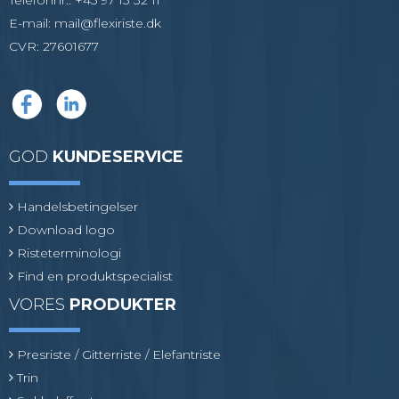
Telefonnr.
:
+45 97 13 32 11
E-mail
:
mail@flexiriste.dk
CVR
:
27601677
GOD
KUNDESERVICE
Handelsbetingelser
Download logo
Risteterminologi
Find en produktspecialist
VORES
PRODUKTER
Presriste / Gitterriste / Elefantriste
Trin