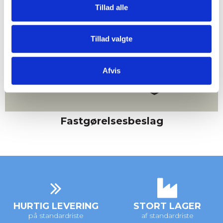
Tillad alle
Tillad valgte
Afvis
Fastgørelsesbeslag
HURTIG LEVERING
STORT LAGER
på standardriste
af standardriste