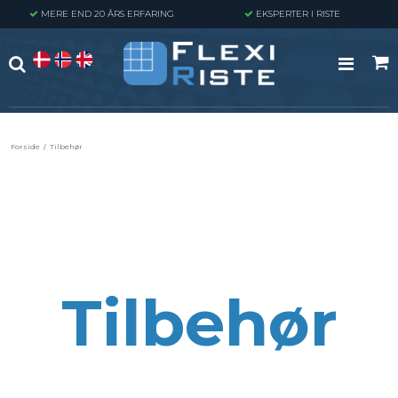
MERE END 20 ÅRS ERFARING
EKSPERTER I RISTE
Forside
/
Tilbehør
Tilbehør