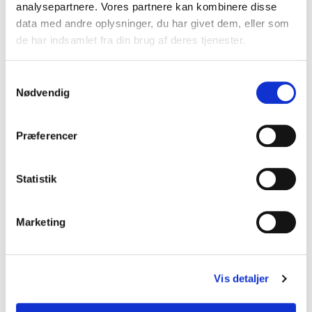
analysepartnere. Vores partnere kan kombinere disse
data med andre oplysninger, du har givet dem, eller som
de har indsamlet fra din brug af deres tjenester.
S
Nødvendig
a
m
t
Præferencer
y
BROXOCLIP®
k
k
Statistik
e
v
Marketing
a
l
g
Vis detaljer