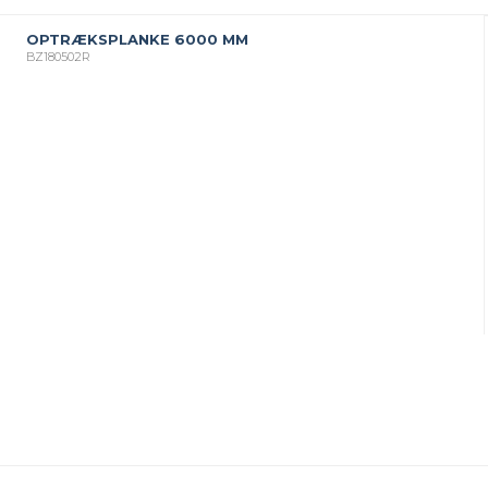
er
Justerbare ben
OPTRÆKSPLANKE 6000 MM
BROXOCLIP
BZ180502R