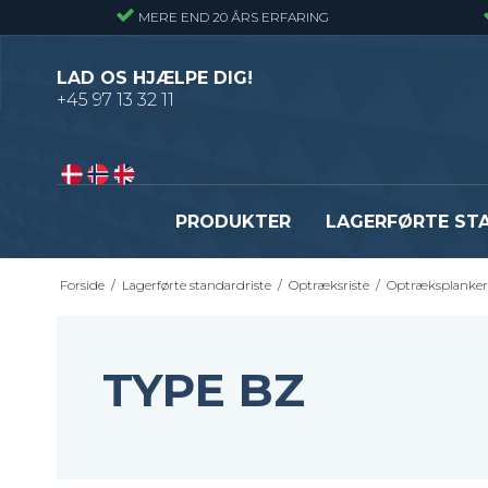
MERE END 20 ÅRS ERFARING
LAD OS HJÆLPE DIG!
+45 97 13 32 11
PRODUKTER
LAGERFØRTE ST
Forside
/
Lagerførte standardriste
/
Optræksriste
/
Optræksplanker 
Presriste - Almindelig gitterrist
Presristetrin
Snojernsriste - Gitterrist med snoede
Snojernstrin
tværribbe
Optrækstrin
TYPE BZ
Byggepladstrin
Se alle
Fastgørelsesbeslag - Standardriste
Flexi Drain Sokkelaffugt