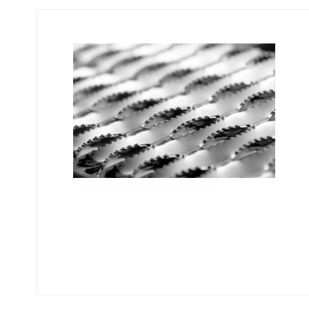
Fastgørelse - Trin
Flexi Aqua Sokkelaffugt
Fastgørelsesbeslag - Fiberriste
Fastgørelsesbeslag - Optræksriste
Se alle