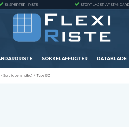
EKSPERTER I RISTE
STORT LAGER AF STANDARD
ANDARDRISTE
SOKKELAFFUGTER
DATABLADE
- Sort (ubehandlet)
/
Type BZ
Presristmåtter
Fiberriste - Sta
Presristmåtter - Finmasket
Fiberriste - Fin
Presristmåtter - Rustfri stål
Fiberriste - Svæ
Snojernsmåtter
Fiberriste - St
Se alle
Se alle
er
Flexi Level