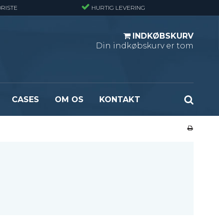
RISTE
HURTIG LEVERING
INDKØBSKURV
Din indkøbskurv er tom
CASES
OM OS
KONTAKT
ndard
Optræksplanker - Sort (ubehandlet)
masket
Optrækstrin - Standard
rlast
Lejdertrin
ormasket