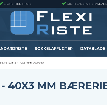
EKSPERTER I RISTE
STORT LAGER AF STANDARD
ANDARDRISTE
SOKKELAFFUGTER
DATABLADE
340-34/38-3 - 40x3 mm bærerib
Presristmåtter
Fiberriste - Sta
Presristmåtter - Finmasket
Fiberriste - Fin
Presristmåtter - Rustfri stål
Fiberriste - Svæ
3 - 40X3 MM BÆRERI
Snojernsmåtter
Fiberriste - St
Se alle
Se alle
er
Flexi Level