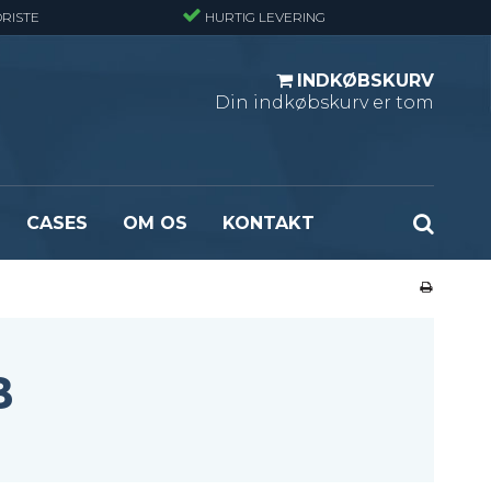
RISTE
HURTIG LEVERING
INDKØBSKURV
Din indkøbskurv er tom
CASES
OM OS
KONTAKT
ndard
Optræksplanker - Sort (ubehandlet)
masket
Optrækstrin - Standard
rlast
Lejdertrin
B
ormasket