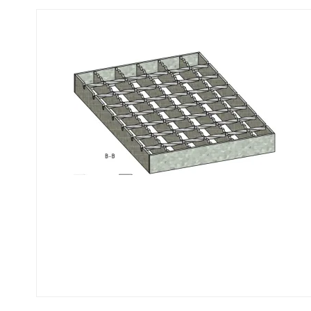
Fastgørelse - Trin
Flexi Aqua Sokkelaffugt
Fastgørelsesbeslag - Fiberriste
Fastgørelsesbeslag - Optræksriste
Se alle