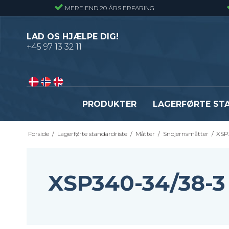
MERE END 20 ÅRS ERFARING
LAD OS HJÆLPE DIG!
+45 97 13 32 11
PRODUKTER
LAGERFØRTE ST
Forside
/
Lagerførte standardriste
/
Måtter
/
Snojernsmåtter
/
XSP
Presriste - Almindelig gitterrist
Presristetrin
Snojernsriste - Gitterrist med snoede
Snojernstrin
tværribbe
Optrækstrin
XSP340-34/38-
Byggepladstrin
Se alle
Fastgørelsesbeslag - Standardriste
Flexi Drain Sokkelaffugt