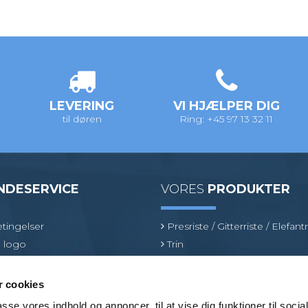
LEVERING
VI HJÆLPER DIG
til døren
Ring: +45 97 13 32 11
NDESERVICE
VORES
PRODUKTER
tingelser
Presriste / Gitterriste / Elefantr
 logo
Trin
inologi
Sokkelaffugter
oduktspecialist
Fiberriste
 cookies
Optræksriste
passe vores indhold og annoncer, til at vise dig funktioner til soci