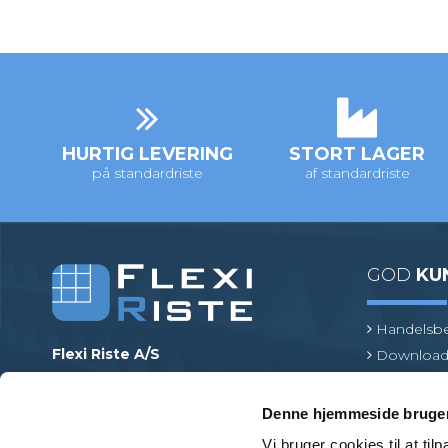
HURTIG LEVERING
STORT LAGER
på standardriste
af standardriste
GOD
KU
Handelsbe
Flexi Riste A/S
Download
Merrildparken 15
Risteterm
7480 Vildbjerg
Find en pr
Denne hjemmeside bruger
Danmark
Vi bruger cookies til at til