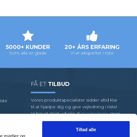
5000+ KUNDER
20+ ÅRS ERFARING
Som alle er glade
Vi er eksperter i riste
FÅ ET
TILBUD
Vores produktspecialister sidder altid klar
iste
til at hjælpe dig og give vejledning i riste!
Vi har et stort udvalg af
standardriste
, men
kræver din opgave specialriste, så har vi et
team af dygtige medarbejdere klar til at
Tillad alle
hjælpe dig.
ale medier og