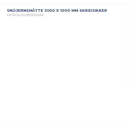
er
Justerbare ben
SNOJERNSMÅTTE 3050 X 1000 MM SKRIDSIKKER
BROXOCLIP
MXSP3403438330501000