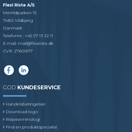
Flexi Riste A/S
Merrildparken 15
7480 Vildbjerg
Danmark
Telefonnr.
:
+45 97 13 32 11
E-mail
:
mail@flexiriste.dk
CVR
:
27601677
GOD
KUNDESERVICE
Handelsbetingelser
Download logo
Risteterminologi
Find en produktspecialist