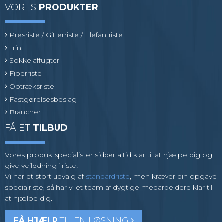
VORES
PRODUKTER
Presriste / Gitterriste / Elefantriste
Trin
Sokkelaffugter
Fiberriste
Optræksriste
Fastgørelsesbeslag
Brancher
FÅ ET
TILBUD
Vores produktspecialister sidder altid klar til at hjælpe dig og
give vejledning i riste!
Vi har et stort udvalg af
standardriste
, men kræver din opgave
specialriste, så har vi et team af dygtige medarbejdere klar til
at hjælpe dig.
FÅ HJÆLP
TIL EN LØSNING