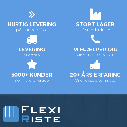
HURTIG LEVERING
STORT LAGER
på standardriste
af standardriste
LEVERING
VI HJÆLPER DIG
til døren
Ring: +45 97 13 32 11
5000+ KUNDER
20+ ÅRS ERFARING
Som alle er glade
Vi er eksperter i riste