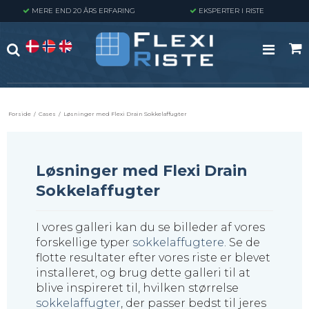
MERE END 20 ÅRS ERFARING
EKSPERTER I RISTE
Forside
/
Cases
/
Løsninger med Flexi Drain Sokkelaffugter
Løsninger med Flexi Drain
Sokkelaffugter
I vores galleri kan du se billeder af vores
forskellige typer
sokkelaffugtere
. Se de
flotte resultater efter vores riste er blevet
installeret, og brug dette galleri til at
blive inspireret til, hvilken størrelse
sokkelaffugter
, der passer bedst til jeres