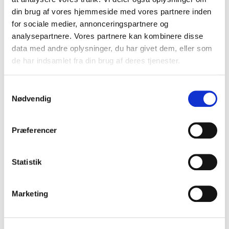
din brug af vores hjemmeside med vores partnere inden
for sociale medier, annonceringspartnere og
analysepartnere. Vores partnere kan kombinere disse
data med andre oplysninger, du har givet dem, eller som
de har indsamlet fra din brug af deres tjenester.
S
Nødvendig
a
m
t
Præferencer
y
k
k
Statistik
e
v
Marketing
a
l
g