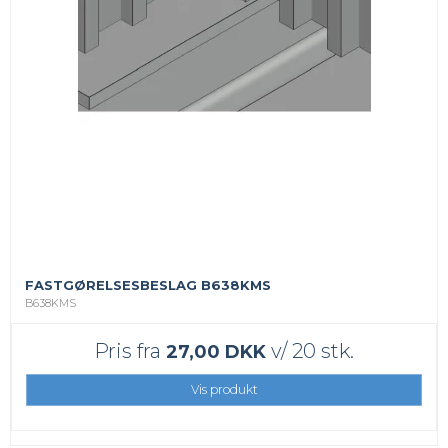
FASTGØRELSESBESLAG B638KMS
B638KMS
Pris fra
v/ 20 stk.
27,00 DKK
Vis produkt