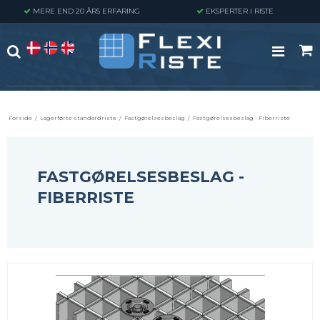
MERE END 20 ÅRS ERFARING
EKSPERTER I RISTE
Forside
/
Lagerførte standardriste
/
Fastgørelsesbeslag
/
Fastgørelsesbeslag - Fiberriste
FASTGØRELSESBESLAG -
FIBERRISTE