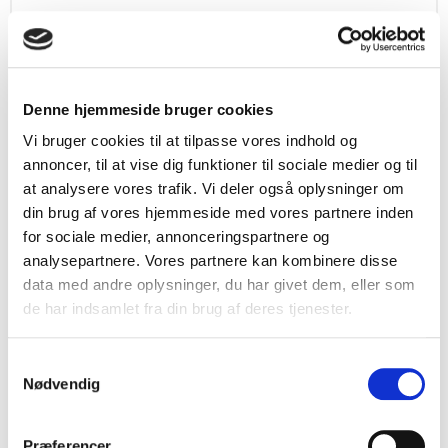
Pris fra
v/ 20 stk.
29,00 DKK
Vis produkt
Denne hjemmeside bruger cookies
Vi bruger cookies til at tilpasse vores indhold og
annoncer, til at vise dig funktioner til sociale medier og til
at analysere vores trafik. Vi deler også oplysninger om
din brug af vores hjemmeside med vores partnere inden
for sociale medier, annonceringspartnere og
analysepartnere. Vores partnere kan kombinere disse
data med andre oplysninger, du har givet dem, eller som
de har indsamlet fra din brug af deres tjenester.
S
Nødvendig
a
m
t
Præferencer