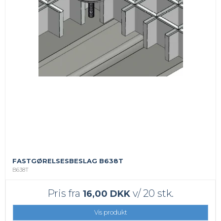
FASTGØRELSESBESLAG B638T
B638T
Pris fra
v/ 20 stk.
16,00 DKK
Vis produkt