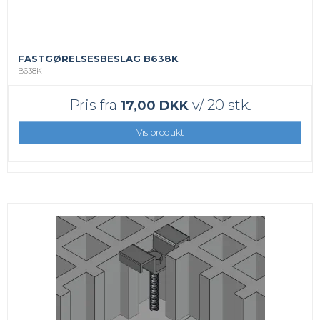
FASTGØRELSESBESLAG B638K
B638K
Pris fra
v/ 20 stk.
17,00 DKK
Vis produkt