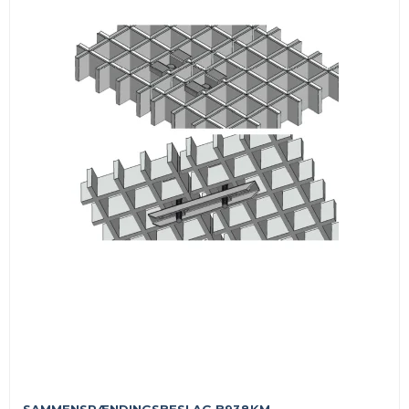
SAMMENSPÆNDINGSBESLAG B938KM