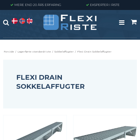
MERE END 20 ÅRS ERFARING
EKSPERTER I RISTE
Forside
/
Lagerførte standardriste
/
Sokkelaffugter
/
Flexi Drain Sokkelaffugter
FLEXI DRAIN
SOKKELAFFUGTER