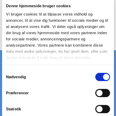
Denne hjemmeside bruger cookies
FLEXI DRAIN
SOKKELAFFUGTER 300
Vi bruger cookies til at tilpasse vores indhold og
annoncer, til at vise dig funktioner til sociale medier og til
at analysere vores trafik. Vi deler også oplysninger om
din brug af vores hjemmeside med vores partnere inden
Ingen produkter fundet.
for sociale medier, annonceringspartnere og
analysepartnere. Vores partnere kan kombinere disse
data med andre oplysninger, du har givet dem, eller som
de har indsamlet fra din brug af deres tjenester.
S
HURTIG LEVERING
STORT LAGER
Nødvendig
a
på standardriste
af standardriste
m
t
Præferencer
y
LEVERING
VI HJÆLPER DIG
k
til døren
Ring: +45 97 13 32 11
k
Statistik
e