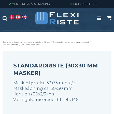
MERE END 20 ÅRS ERFARING
EKSPERTER I RISTE
Forside
/
Lagerførte standardriste
/
Riste
/
Presriste - Almindelig gitterrist
/
Standardriste (30x30 mm masker)
STANDARDRISTE (30X30 MM
MASKER)
Maskestørrelse 33x33 mm. c/c
Maskeåbning ca. 30x30 mm
Kantjern 30x2/3 mm
Varmgalvaniserede iht. DIN1461