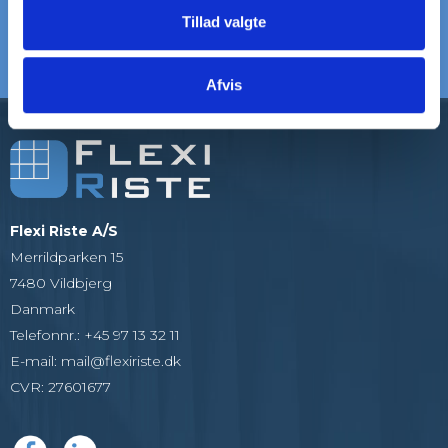
Tillad valgte
5000+ KUNDER
20+ ÅRS ERFARING
Som alle er glade
Vi er eksperter i riste
Afvis
Flexi Riste A/S
Merrildparken 15
7480 Vildbjerg
Danmark
Telefonnr.
:
+45 97 13 32 11
E-mail
:
mail@flexiriste.dk
CVR
:
27601677