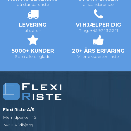
på standardriste
af standardriste
LEVERING
VI HJÆLPER DIG
til døren
Ring: +45 97 13 32 11
5000+ KUNDER
20+ ÅRS ERFARING
Som alle er glade
Vi er eksperter i riste
Flexi Riste A/S
Merrildparken 15
7480 Vildbjerg