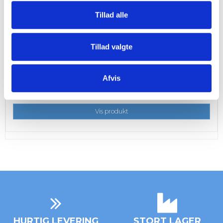
Tillad alle
Tillad valgte
FASTGØRELSESBESLAG B29
B29
Afvis
v/ 20 stk.
5,00 DKK
Vis produkt
HURTIG LEVERING
STORT LAGER