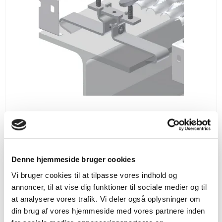
Denne hjemmeside bruger cookies
Vi bruger cookies til at tilpasse vores indhold og
FASTGØRELSESBESLAG B24N
annoncer, til at vise dig funktioner til sociale medier og til
B24N
at analysere vores trafik. Vi deler også oplysninger om
din brug af vores hjemmeside med vores partnere inden
v/ 20 stk.
98,00 DKK