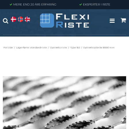
MERE END 20 ÅRS ERFARING
EKSPERTER I RISTE
Forside
/
Lagerførte standardriste
/
Optræksriste
/
Type BZ
/
Optræksplanke 6000 mm