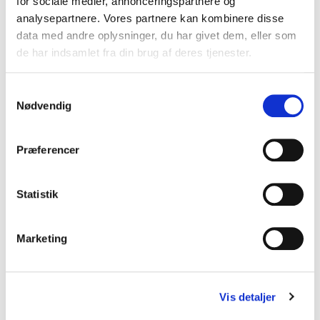
for sociale medier, annonceringspartnere og
Vis produkt
analysepartnere. Vores partnere kan kombinere disse
data med andre oplysninger, du har givet dem, eller som
de har indsamlet fra din brug af deres tjenester.
S
Nødvendig
a
m
t
Præferencer
y
k
k
Statistik
e
v
Marketing
a
l
g
Vis detaljer