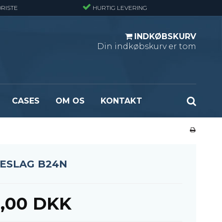
RISTE
HURTIG LEVERING
INDKØBSKURV
Din indkøbskurv er tom
CASES
OM OS
KONTAKT
ndard
Optræksplanker - Sort (ubehandlet)
masket
Optrækstrin - Standard
rlast
Lejdertrin
ESLAG B24N
ormasket
,00 DKK