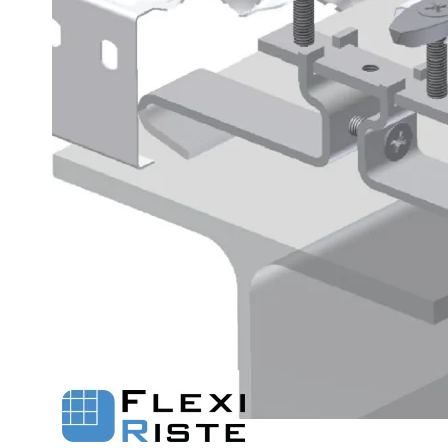
Fastgørelse - Trin
Flexi Aqua Sokkelaffugt
Fastgørelsesbeslag - Fiberriste
Fastgørelsesbeslag - Optræksriste
Se alle