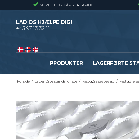
MERE END 20 ÅRS ERFARING
LAD OS HJÆLPE DIG!
+45 97 13 32 11
PRODUKTER
LAGERFØRTE ST
Forside
/
Lagerførte standardriste
/
Fastgørelsesbeslag
/
Fastgørelse
Presriste - Almindelig gitterrist
Presristetrin
Snojernsriste - Gitterrist med snoede
Snojernstrin
tværribbe
Optrækstrin
Byggepladstrin
Se alle
Fastgørelsesbeslag - Standardriste
Flexi Drain Sokkelaffugt