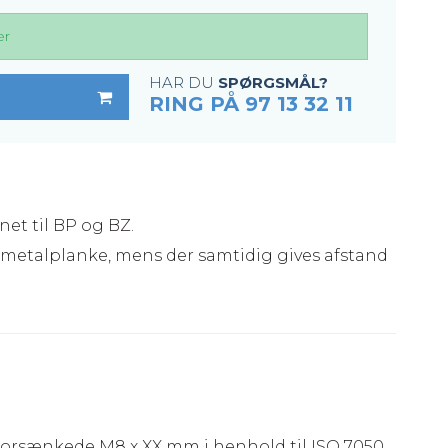
er
HAR DU
SPØRGSMÅL?
RING PÅ 97 13 32 11
et til BP og BZ.
t metalplanke, mens der samtidig gives afstand
orsænkede M8 x XX mm i henhold til ISO 7050