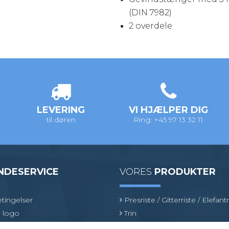
(DIN 7982)
2 overdele
LEVERING
VI HJÆLPER DIG
til døren
Ring: +45 97 13 32 11
NDESERVICE
VORES
PRODUKTER
tingelser
Presriste / Gitterriste / Elefantr
 logo
Trin
inologi
Sokkelaffugter