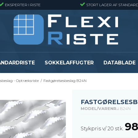
EKSPERTER I RISTE
STORT LAGER AF STANDARD
ANDARDRISTE
SOKKELAFFUGTER
DATABLADE
sbeslag - Optræksriste
/
Fastgørelsesbeslag B24N
Presristmåtter
Fiberriste - Sta
Presristmåtter - Finmasket
Fiberriste - Fin
Presristmåtter - Rustfri stål
Fiberriste - Svæ
FASTGØRELSESB
Snojernsmåtter
Fiberriste - St
MODEL/VARENR.:
B24N
Se alle
Se alle
98
Stykpris v/ 20 stk.
er
Flexi Level