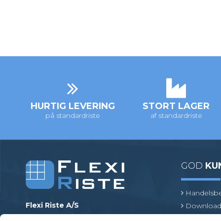
HURTIG LEVERING
STORT LAGER
på standardriste
af standardriste
GOD
KU
Handelsbe
Flexi Riste A/S
Download
Merrildparken 15
Risteterm