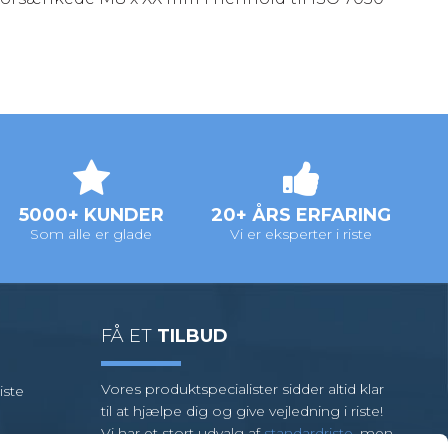
5000+ KUNDER
20+ ÅRS ERFARING
Som alle er glade
Vi er eksperter i riste
FÅ ET
TILBUD
Vores produktspecialister sidder altid klar
iste
til at hjælpe dig og give vejledning i riste!
Vi har et stort udvalg af
standardriste
, men