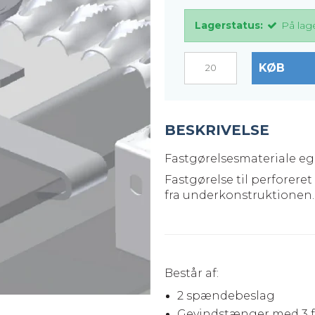
er
Justerbare ben
Lagerstatus:
På lag
BROXOCLIP
KØB
BESKRIVELSE
Fastgørelsesmateriale egn
Fastgørelse til perforere
fra underkonstruktionen.
Består af:
2 spændebeslag
Gevindstænger med 3 f