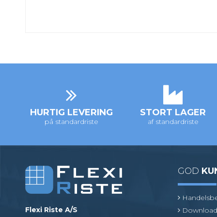
HURTIG LEVERING
STORT LAGER
på standardriste
af standardriste
GOD
KU
Handelsbe
Flexi Riste A/S
Download