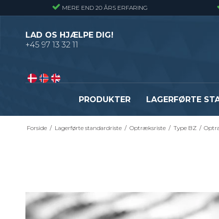
MERE END 20 ÅRS ERFARING
LAD OS HJÆLPE DIG!
+45 97 13 32 11
PRODUKTER
LAGERFØRTE ST
Forside
/
Lagerførte standardriste
/
Optræksriste
/
Type BZ
/
Optr
Presriste - Almindelig gitterrist
Presristetrin
Snojernsriste - Gitterrist med snoede
Snojernstrin
tværribbe
Optrækstrin
Byggepladstrin
Se alle
Fastgørelsesbeslag - Standardriste
Flexi Drain Sokkelaffugt