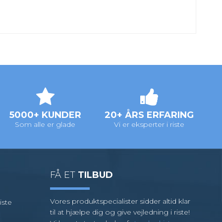
5000+ KUNDER
20+ ÅRS ERFARING
Som alle er glade
Vi er eksperter i riste
FÅ ET
TILBUD
Vores produktspecialister sidder altid klar
iste
til at hjælpe dig og give vejledning i riste!