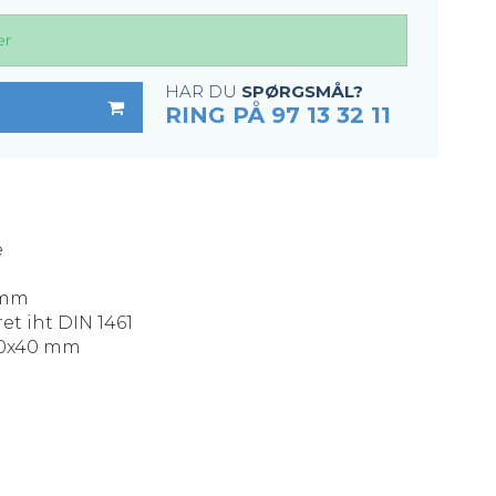
er
HAR DU
SPØRGSMÅL?
RING PÅ 97 13 32 11
e
4 mm
et iht DIN 1461
40x40 mm