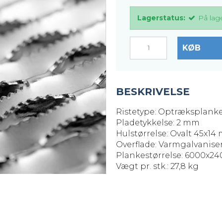
er
Justerbare ben
Lagerstatus:
På lag
BROXOCLIP
KØB
BESKRIVELSE
Ristetype: Optræksplank
Pladetykkelse: 2 mm
Hulstørrelse: Ovalt 45x1
Overflade: Varmgalvaniser
Plankestørrelse: 6000x2
Vægt pr. stk.: 27,8 kg