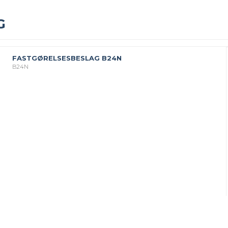
G
FASTGØRELSESBESLAG B24N
B24N