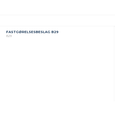
FASTGØRELSESBESLAG B29
B29