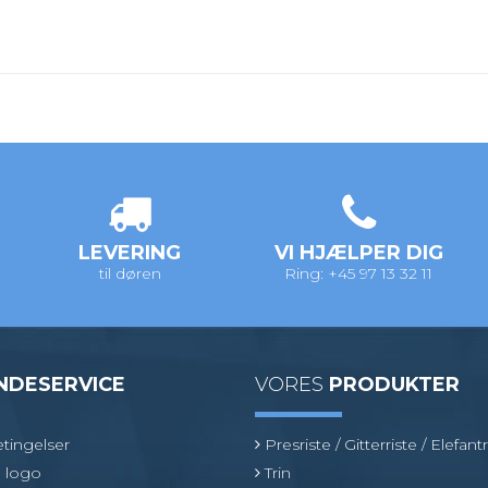
LEVERING
VI HJÆLPER DIG
til døren
Ring: +45 97 13 32 11
NDESERVICE
VORES
PRODUKTER
tingelser
Presriste / Gitterriste / Elefantr
 logo
Trin