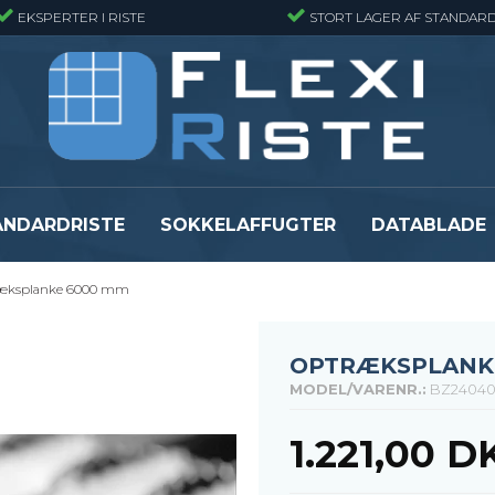
EKSPERTER I RISTE
STORT LAGER AF STANDARD
ANDARDRISTE
SOKKELAFFUGTER
DATABLADE
æksplanke 6000 mm
Presristmåtter
Fiberriste - Sta
Presristmåtter - Finmasket
Fiberriste - Fin
Presristmåtter - Rustfri stål
Fiberriste - Svæ
OPTRÆKSPLANK
Snojernsmåtter
Fiberriste - St
MODEL/VARENR.:
BZ2404
Se alle
Se alle
1.221,00 D
er
Flexi Level