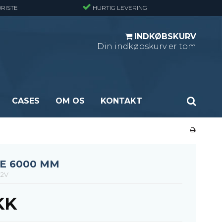
RISTE
HURTIG LEVERING
INDKØBSKURV
Din indkøbskurv er tom
CASES
OM OS
KONTAKT
ndard
Optræksplanker - Sort (ubehandlet)
masket
Optrækstrin - Standard
rlast
Lejdertrin
E 6000 MM
ormasket
02V
KK