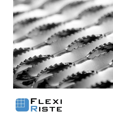
Fastgørelse - Trin
Flexi Aqua Sokkelaffugt
Fastgørelsesbeslag - Fiberriste
Fastgørelsesbeslag - Optræksriste
Se alle