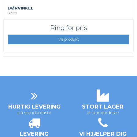
DØRVINKEL
50990
Ring for pris
Vis produkt
HURTIG LEVERING
STORT LAGER
på standardriste
af standardriste
LEVERING
VI HJÆLPER DIG