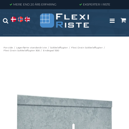
MERE END 20 ÅRS ERFARING
EKSPERTER I RISTE
Forside
/
Lagerførte standardriste
/
Sokkelaffugter
/
Flexi Drain Sokkelaffugter
/
Flexi Drain Sokkelaffugter 300
/
Endegavl 300