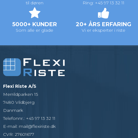
til døren
Ring: +45 97 13 32 11
5000+ KUNDER
20+ ÅRS ERFARING
Som alle er glade
Vi er eksperter i riste
Flexi Riste A/S
Merrildparken 15
7480 Vildbjerg
Danmark
Telefonnr.
:
+45 97 13 32 11
E-mail
:
mail@flexiriste.dk
CVR
:
27601677