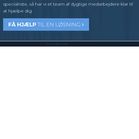
specialriste, så har vi et team af dygtige medarbejdere klar til
at hjælpe dig.
FÅ HJÆLP
TIL EN LØSNING
Facebook
Paymentcard