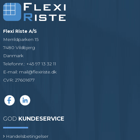
Flexi Riste A/S
Merrildparken 15
7480 Vildbjerg
Danmark
Telefonnr.
:
+45 97 13 32 11
E-mail
:
mail@flexiriste.dk
CVR
:
27601677
GOD
KUNDESERVICE
Handelsbetingelser