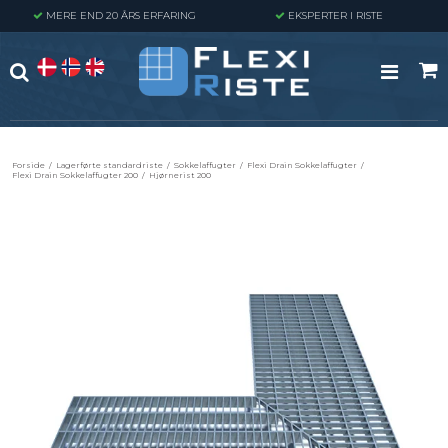
MERE END 20 ÅRS ERFARING
EKSPERTER I RISTE
Forside
/
Lagerførte standardriste
/
Sokkelaffugter
/
Flexi Drain Sokkelaffugter
/
Flexi Drain Sokkelaffugter 200
/
Hjørnerist 200