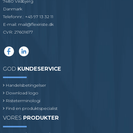
7480 Vildbjerg
Danmark
Telefonnr.
:
+45 97 13 32 11
E-mail
:
mail@flexiriste.dk
CVR
:
27601677
GOD
KUNDESERVICE
Handelsbetingelser
Download logo
Risteterminologi
Find en produktspecialist
VORES
PRODUKTER