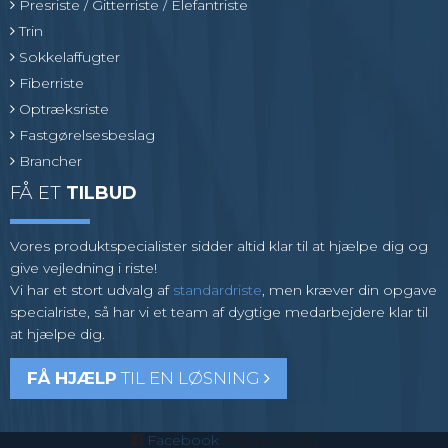
Presriste / Gitterriste / Elefantriste
Trin
Sokkelaffugter
Fiberriste
Optræksriste
Fastgørelsesbeslag
Brancher
FÅ ET
TILBUD
Vores produktspecialister sidder altid klar til at hjælpe dig og
give vejledning i riste!
Vi har et stort udvalg af
standardriste
, men kræver din opgave
specialriste, så har vi et team af dygtige medarbejdere klar til
at hjælpe dig.
FÅ HJÆLP
TIL EN LØSNING
Facebook
Paymentcard