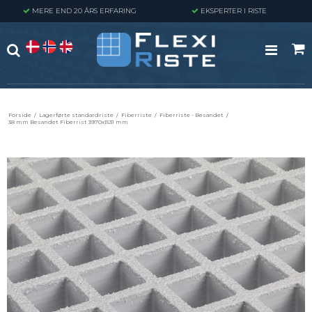
MERE END 20 ÅRS ERFARING
EKSPERTER I RISTE
Forside
/
Lagerførte standardriste
/
Fiberriste
/
Fiberriste - Besandet
/
38 mm Besandet Fiberrist 3970x1531 mm