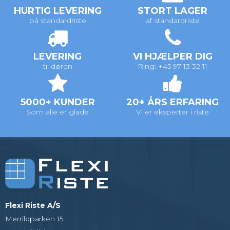
HURTIG LEVERING
STORT LAGER
på standardriste
af standardriste
LEVERING
VI HJÆLPER DIG
til døren
Ring: +45 97 13 32 11
5000+ KUNDER
20+ ÅRS ERFARING
Som alle er glade
Vi er eksperter i riste
Flexi Riste A/S
Merrildparken 15