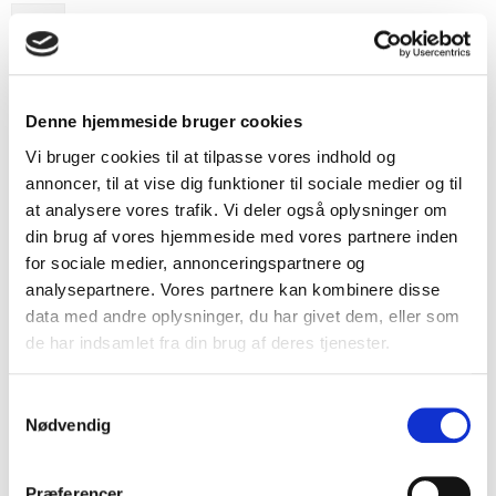
Tilkøb
Kategori:
Tilbehør
Denne hjemmeside bruger cookies
Standard Fastgørelsesbeslag B138K
Vi bruger cookies til at tilpasse vores indhold og
Pris fra
19,00 DKK
annoncer, til at vise dig funktioner til sociale medier og til
På lager
at analysere vores trafik. Vi deler også oplysninger om
din brug af vores hjemmeside med vores partnere inden
for sociale medier, annonceringspartnere og
analysepartnere. Vores partnere kan kombinere disse
data med andre oplysninger, du har givet dem, eller som
de har indsamlet fra din brug af deres tjenester.
Vis produkt
S
Nødvendig
a
Standard Fastgørelsesbeslag B138T
m
Pris fra
19,00 DKK
t
Præferencer