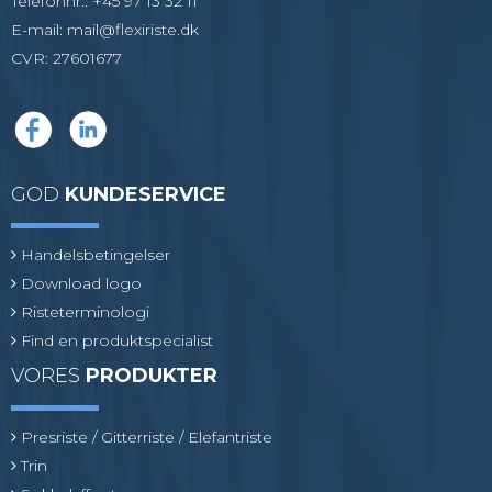
Telefonnr.
:
+45 97 13 32 11
E-mail
:
mail@flexiriste.dk
CVR
:
27601677
GOD
KUNDESERVICE
Handelsbetingelser
Download logo
Risteterminologi
Find en produktspecialist
VORES
PRODUKTER
Presriste / Gitterriste / Elefantriste
Trin