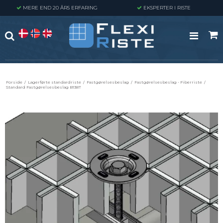
MERE END 20 ÅRS ERFARING
EKSPERTER I RISTE
Forside
/
Lagerførte standardriste
/
Fastgørelsesbeslag
/
Fastgørelsesbeslag - Fiberriste
/
Standard Fastgørelsesbeslag B138T