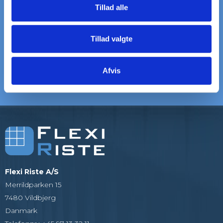
Tillad alle
LEVERING
VI HJÆLPER DIG
til døren
Ring: +45 97 13 32 11
Tillad valgte
Afvis
5000+ KUNDER
20+ ÅRS ERFARING
Som alle er glade
Vi er eksperter i riste
Flexi Riste A/S
Merrildparken 15
7480 Vildbjerg
Danmark