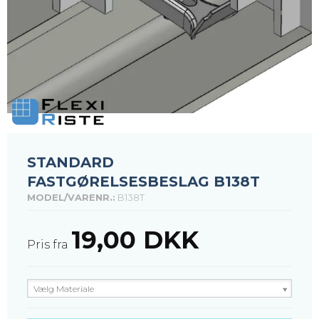
STANDARD
FASTGØRELSESBESLAG B138T
MODEL/VARENR.:
B138T
19,00 DKK
Pris fra
Vælg Materiale