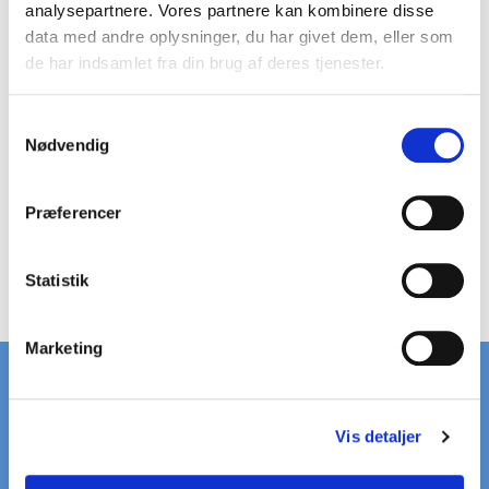
Møtrik M8
analysepartnere. Vores partnere kan kombinere disse
Låsering syntetisk plast
data med andre oplysninger, du har givet dem, eller som
de har indsamlet fra din brug af deres tjenester.
S
Nødvendig
a
m
t
Præferencer
y
k
k
Statistik
e
v
Marketing
a
l
g
Vis detaljer
HURTIG LEVERING
STORT LAGER
på standardriste
af standardriste