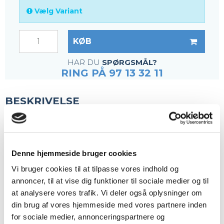
Vælg Variant
KØB
HAR DU
SPØRGSMÅL?
RING PÅ 97 13 32 11
BESKRIVELSE
Vores mest anvendte fastgørelsesbeslag
Passer til fiberriste med 40 x 40 eller 38 x 38 mm
masker
Denne hjemmeside bruger cookies
Vi bruger cookies til at tilpasse vores indhold og
annoncer, til at vise dig funktioner til sociale medier og til
at analysere vores trafik. Vi deler også oplysninger om
Komplet klemmebeslag inkl:
din brug af vores hjemmeside med vores partnere inden
Skrue
for sociale medier, annonceringspartnere og