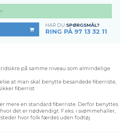
er
HAR DU
SPØRGSMÅL?
RING PÅ 97 13 32 11
skridsikre på samme niveau som almindelige
lse at man skal benytte besandede fiberriste,
kker fiberrist.
er mere en standard fiberriste. Derfor benyttes
hvor det er nødvendigt. F.eks. i svømmehaller,
steder hvor folk færdes uden fodtøj.