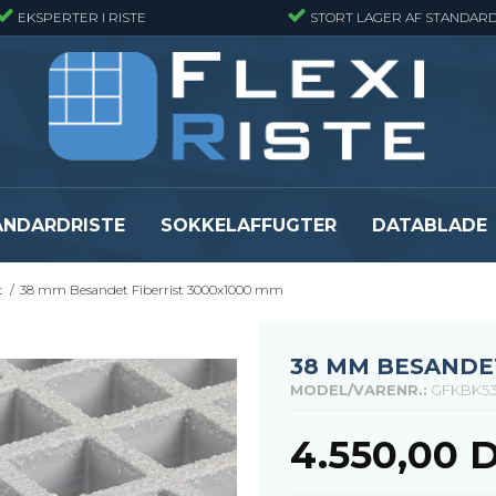
EKSPERTER I RISTE
STORT LAGER AF STANDARD
ANDARDRISTE
SOKKELAFFUGTER
DATABLADE
t
/
38 mm Besandet Fiberrist 3000x1000 mm
Presristmåtter
Fiberriste - Sta
Presristmåtter - Finmasket
Fiberriste - Fin
Presristmåtter - Rustfri stål
Fiberriste - Svæ
38 MM BESANDET
Snojernsmåtter
Fiberriste - St
MODEL/VARENR.:
GFKBK53
Se alle
Se alle
4.550,00 
er
Flexi Level