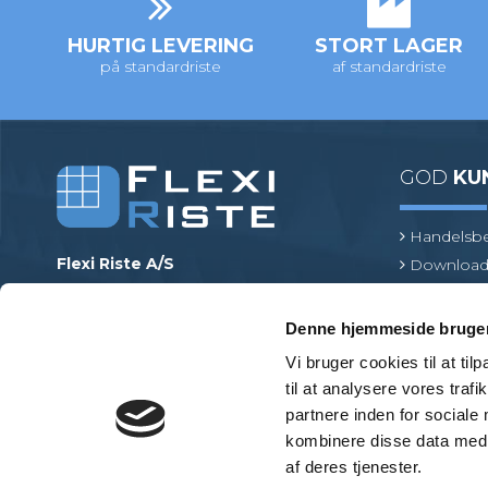
HURTIG LEVERING
STORT LAGER
på standardriste
af standardriste
GOD
KU
Handelsbe
Flexi Riste A/S
Download
Merrildparken 15
Risteterm
7480 Vildbjerg
Find en pr
Denne hjemmeside bruger
Danmark
Vi bruger cookies til at til
Telefonnr.
:
+45 97 13 32 11
til at analysere vores tra
E-mail
:
mail@flexiriste.dk
partnere inden for sociale
CVR
:
27601677
kombinere disse data med a
af deres tjenester.