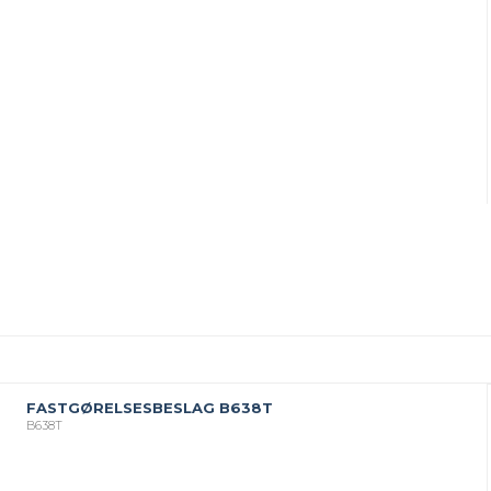
FASTGØRELSESBESLAG B638T
B638T