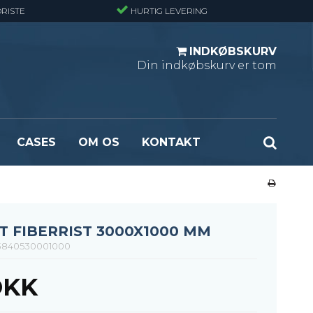
RISTE
HURTIG LEVERING
INDKØBSKURV
Din indkøbskurv er tom
CASES
OM OS
KONTAKT
ndard
Optræksplanker - Sort (ubehandlet)
masket
Optrækstrin - Standard
rlast
Lejdertrin
 FIBERRIST 3000X1000 MM
ormasket
840530001000
DKK