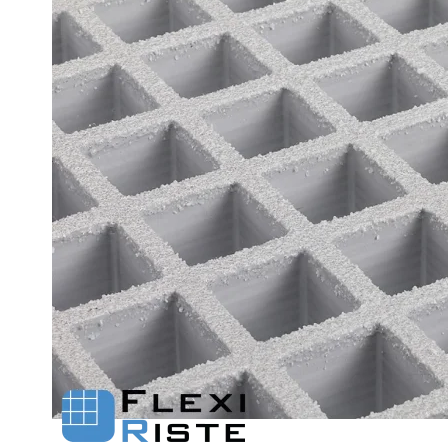
Fastgørelse - Trin
Flexi Aqua Sokkelaffugt
Fastgørelsesbeslag - Fiberriste
Fastgørelsesbeslag - Optræksriste
Se alle