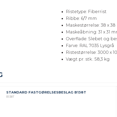
Ristetype: Fiberrist
Ribbe: 6/7 mm
Maskestørrelse: 38 x 3
Maskeåbning: 31 x 31 
Overflade: Slebet og b
Farve: RAL 7035 Lysgrå
Ristestørrelse: 3000 x 
Vægt pr. stk.: 58,3 kg
G
STANDARD FASTGØRELSESBESLAG B138T
B138T