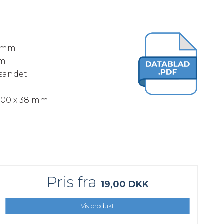
8 mm
mm
esandet
1000 x 38 mm
Pris fra
19,00 DKK
Vis produkt