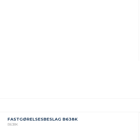
FASTGØRELSESBESLAG B638K
B638K