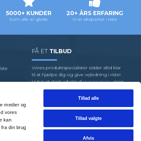
5000+ KUNDER
20+ ÅRS ERFARING
Som alle er glade
Vi er eksperter i riste
FÅ ET
TILBUD
Vores produktspecialister sidder altid klar
iste
til at hjælpe dig og give vejledning i riste!
Vi har et stort udvalg af
standardriste
, men
kræver din opgave specialriste, så har vi et
team af dygtige medarbejdere klar til at
Tillad alle
hjælpe dig.
ale medier og
ed vores
FÅ HJÆLP
TIL EN LØSNING
Tillad valgte
re kan
fra din brug
Afvis