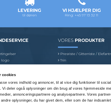
LEVERING
VI HJÆLPER DIG
til døren
Ring: +45 97 13 32 11
NDESERVICE
VORES
PRODUKTER
tingelser
Presriste / Gitterriste / Elefantr
 logo
Trin
inologi
Sokkelaffugter
oduktspecialist
Fiberriste
 cookies
Optræksriste
passe vores indhold og annoncer, til at vise dig funktioner til soci
Fastgørelsesbeslag
fik. Vi deler også oplysninger om din brug af vores hjemmeside m
Brancher
 medier, annonceringspartnere og analysepartnere. Vores partne
ndre oplysninger, du har givet dem, eller som de har indsamlet 