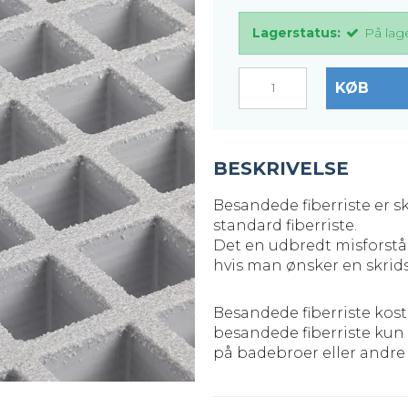
er
Justerbare ben
Lagerstatus:
På lag
BROXOCLIP
KØB
BESKRIVELSE
Besandede fiberriste er 
standard fiberriste.
Det en udbredt misforståe
hvis man ønsker en skridsi
Besandede fiberriste kost
besandede fiberriste kun 
på badebroer eller andre 