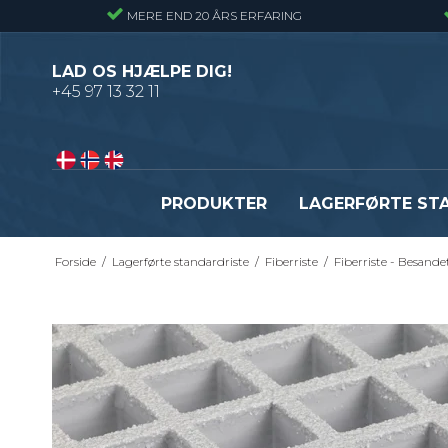
MERE END 20 ÅRS ERFARING
LAD OS HJÆLPE DIG!
+45 97 13 32 11
PRODUKTER
LAGERFØRTE ST
Forside
/
Lagerførte standardriste
/
Fiberriste
/
Fiberriste - Besande
Presriste - Almindelig gitterrist
Presristetrin
Snojernsriste - Gitterrist med snoede
Snojernstrin
tværribbe
Optrækstrin
Byggepladstrin
Se alle
Fastgørelsesbeslag - Standardriste
Flexi Drain Sokkelaffugt