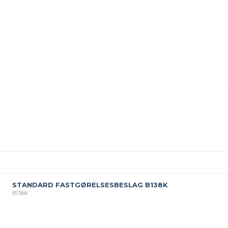
STANDARD FASTGØRELSESBESLAG B138K
B138K