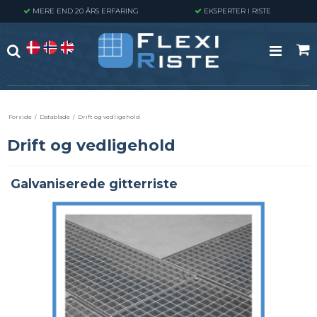
MERE END 20 ÅRS ERFARING
EKSPERTER I RISTE
Forside
/
Datablade
/
Drift og vedligehold
Drift og vedligehold
Galvaniserede gitterriste