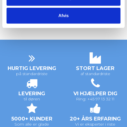
Fandt du ikke det datablad du søgte?
Kontakt os endelig på mail eller telefon og lad
Afvis
os finde en løsning sammen
HURTIG LEVERING
STORT LAGER
på standardriste
af standardriste
LEVERING
VI HJÆLPER DIG
til døren
Ring: +45 97 13 32 11
5000+ KUNDER
20+ ÅRS ERFARING
Som alle er glade
Vi er eksperter i riste