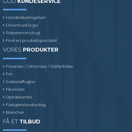
GOD
KUNDESERVICE
Handelsbetingelser
Download logo
Risteterminologi
Find en produktspecialist
VORES
PRODUKTER
Presriste / Gitterriste / Elefantriste
Trin
Sokkelaffugter
Fiberriste
Optræksriste
Fastgørelsesbeslag
Brancher
FÅ ET
TILBUD