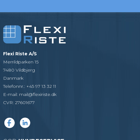
Flexi Riste A/S
Merrildparken 15
7480 Vildbjerg
Danmark
Telefonnr.
:
+45 97 13 32 11
E-mail
:
mail@flexiriste.dk
CVR
:
27601677