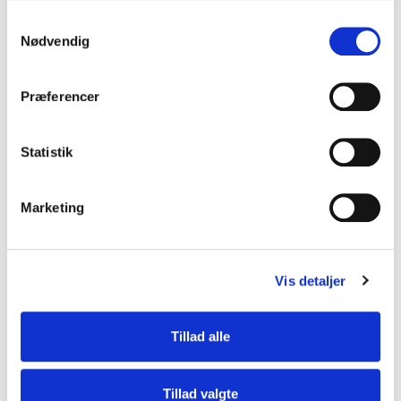
S
Nødvendig
a
m
t
Præferencer
y
k
k
Statistik
e
v
Marketing
a
l
g
Vis detaljer
Tillad alle
Tillad valgte