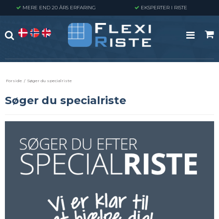
MERE END 20 ÅRS ERFARING
EKSPERTER I RISTE
Forside
/
Søger du specialriste
Søger du specialriste