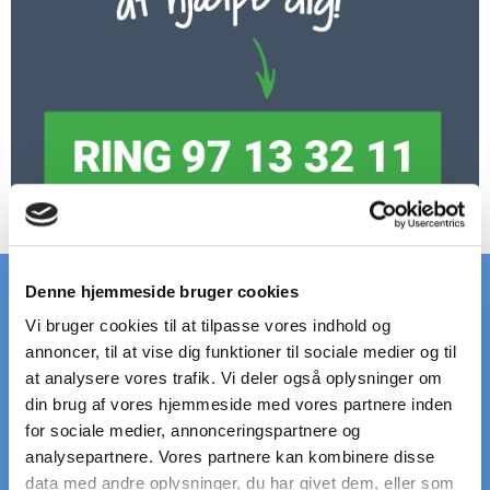
Denne hjemmeside bruger cookies
Vi bruger cookies til at tilpasse vores indhold og
annoncer, til at vise dig funktioner til sociale medier og til
HURTIG LEVERING
STORT LAGER
at analysere vores trafik. Vi deler også oplysninger om
på standardriste
af standardriste
din brug af vores hjemmeside med vores partnere inden
for sociale medier, annonceringspartnere og
analysepartnere. Vores partnere kan kombinere disse
LEVERING
VI HJÆLPER DIG
til døren
Ring: +45 97 13 32 11
data med andre oplysninger, du har givet dem, eller som