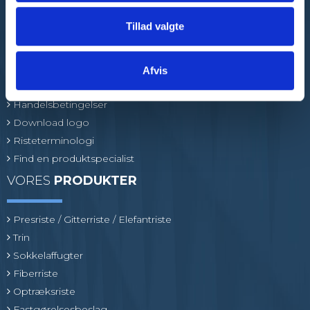
Tillad valgte
GOD
KUNDESERVICE
Afvis
Handelsbetingelser
Download logo
Risteterminologi
Find en produktspecialist
VORES
PRODUKTER
Presriste / Gitterriste / Elefantriste
Trin
Sokkelaffugter
Fiberriste
Optræksriste
Fastgørelsesbeslag