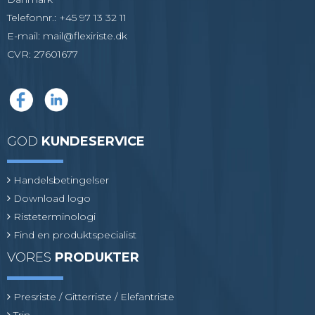
Telefonnr.
:
+45 97 13 32 11
E-mail
:
mail@flexiriste.dk
CVR
:
27601677
GOD
KUNDESERVICE
Handelsbetingelser
Download logo
Risteterminologi
Find en produktspecialist
VORES
PRODUKTER
Presriste / Gitterriste / Elefantriste