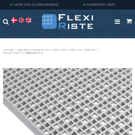
MERE END 20 ÅRS ERFARING
EKSPERTER I RISTE
Forside
/
Lagerførte standardriste
/
Fiberriste
/
Fiberriste - Sværlast
/
50 mm Fiberrist 3666x1226 mm