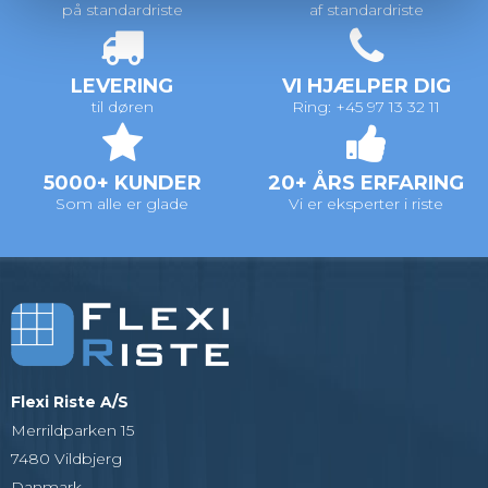
på standardriste
af standardriste
LEVERING
VI HJÆLPER DIG
til døren
Ring: +45 97 13 32 11
5000+ KUNDER
20+ ÅRS ERFARING
Som alle er glade
Vi er eksperter i riste
Flexi Riste A/S
Merrildparken 15
7480 Vildbjerg
Danmark