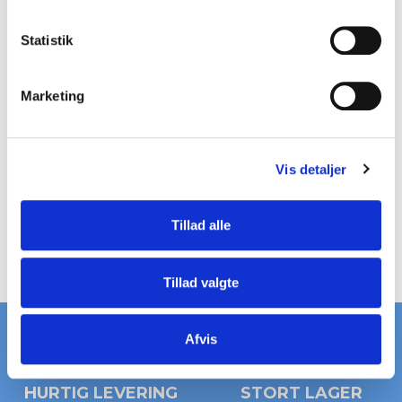
Fastgørelsesbeslag B620TR
k
Pris fra
16,00 DKK
k
Statistik
På lager
e
v
Marketing
a
l
g
Vis detaljer
Vis produkt
Tillad alle
Tillad valgte
Afvis
HURTIG LEVERING
STORT LAGER