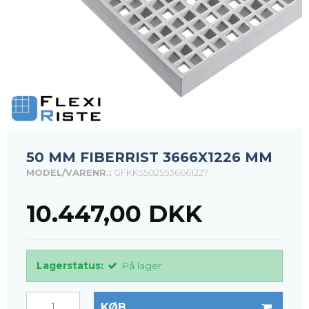
50 MM FIBERRIST 3666X1226 MM
MODEL/VARENR.:
GFKK55025536661227
10.447,00 DKK
Lagerstatus:
På lager
KØB