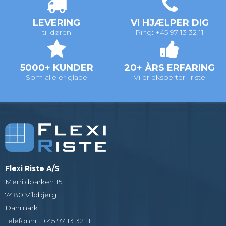
LEVERING
VI HJÆLPER DIG
til døren
Ring: +45 97 13 32 11
5000+ KUNDER
20+ ÅRS ERFARING
Som alle er glade
Vi er eksperter i riste
Flexi Riste A/S
Merrildparken 15
7480 Vildbjerg
Danmark
Telefonnr.
:
+45 97 13 32 11