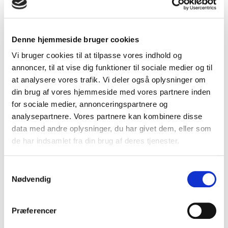
Denne hjemmeside bruger cookies
Vi bruger cookies til at tilpasse vores indhold og
annoncer, til at vise dig funktioner til sociale medier og til
at analysere vores trafik. Vi deler også oplysninger om
din brug af vores hjemmeside med vores partnere inden
for sociale medier, annonceringspartnere og
analysepartnere. Vores partnere kan kombinere disse
data med andre oplysninger, du har givet dem, eller som
de har indsamlet fra din brug af deres tjenester.
LEJDERTRIN 497 MM
S
L49750G14571
Nødvendig
a
m
v/ 11 stk.
231,00 DKK
t
Præferencer
y
Vis produkt