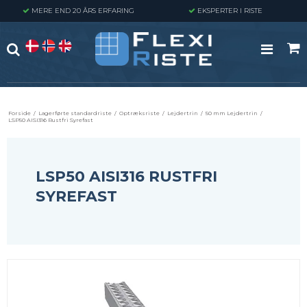
MERE END 20 ÅRS ERFARING
EKSPERTER I RISTE
Forside
/
Lagerførte standardriste
/
Optræksriste
/
Lejdertrin
/
50 mm Lejdertrin
/
LSP50 AISI316 Rustfri Syrefast
LSP50 AISI316 RUSTFRI
SYREFAST