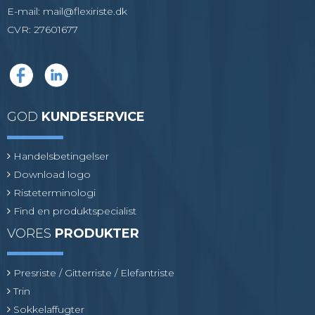
E-mail
:
mail@flexiriste.dk
CVR
:
27601677
GOD
KUNDESERVICE
Handelsbetingelser
Download logo
Risteterminologi
Find en produktspecialist
VORES
PRODUKTER
Presriste / Gitterriste / Elefantriste
Trin
Sokkelaffugter