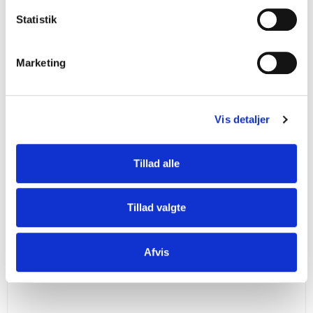
k
k
Statistik
e
v
Marketing
a
l
g
Vis detaljer
Tillad alle
Tillad valgte
Afvis