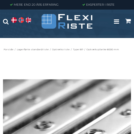
MERE END 20 ÅRS ERFARING
EKSPERTER I RISTE
Forside
/
Lagerførte standardriste
/
Optræksriste
/
Type BP
/
Optræksplanke 6000 mm