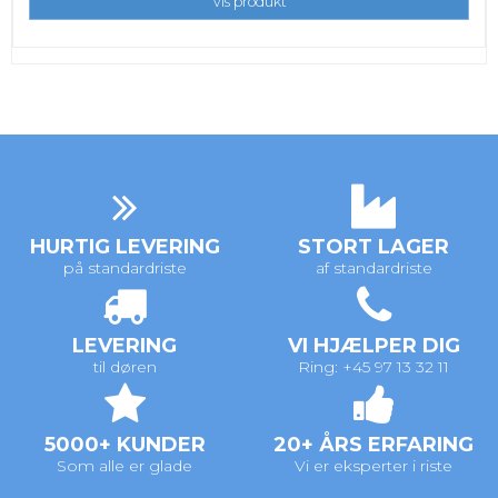
Vis produkt
HURTIG LEVERING
STORT LAGER
på standardriste
af standardriste
LEVERING
VI HJÆLPER DIG
til døren
Ring: +45 97 13 32 11
5000+ KUNDER
20+ ÅRS ERFARING
Som alle er glade
Vi er eksperter i riste