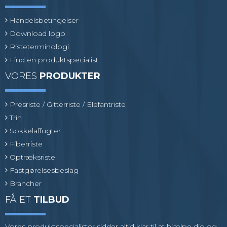
Handelsbetingelser
Download logo
Risteterminologi
Find en produktspecialist
VORES
PRODUKTER
Presriste / Gitterriste / Elefantriste
Trin
Sokkelaffugter
Fiberriste
Optræksriste
Fastgørelsesbeslag
Brancher
FÅ ET
TILBUD
Vores produktspecialister sidder altid klar til at hjælpe dig og