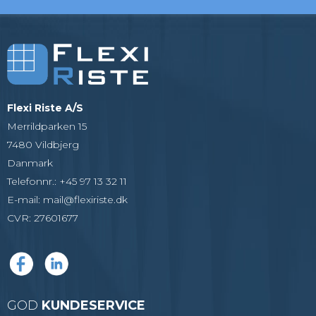
Flexi Riste A/S
Merrildparken 15
7480 Vildbjerg
Danmark
Telefonnr.
:
+45 97 13 32 11
E-mail
:
mail@flexiriste.dk
CVR
:
27601677
GOD
KUNDESERVICE