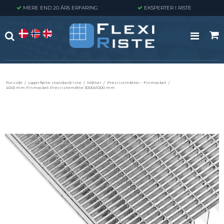
MERE END 20 ÅRS ERFARING
EKSPERTER I RISTE
Forside
/
Lagerførte standardriste
/
Måtter
/
Presristmåtter - Finmasket
/
40x3 mm Finmasket Presristemåtte 3000x1000 mm