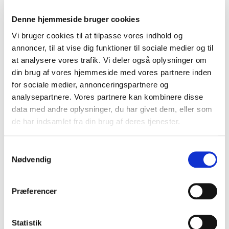
Denne hjemmeside bruger cookies
Vi bruger cookies til at tilpasse vores indhold og
annoncer, til at vise dig funktioner til sociale medier og til
at analysere vores trafik. Vi deler også oplysninger om
din brug af vores hjemmeside med vores partnere inden
for sociale medier, annonceringspartnere og
analysepartnere. Vores partnere kan kombinere disse
data med andre oplysninger, du har givet dem, eller som
de har indsamlet fra din brug af deres tjenester.
S
Nødvendig
a
m
t
Præferencer
y
k
k
Statistik