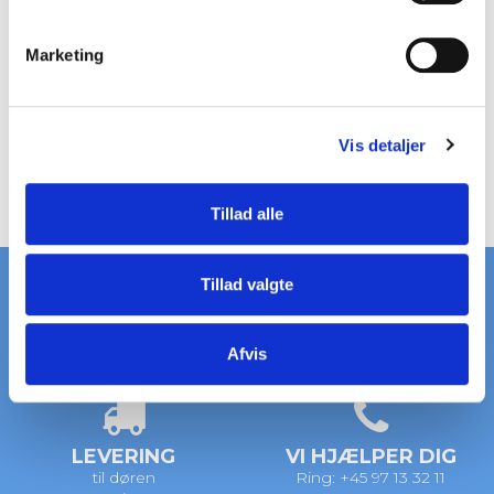
FASTGØRELSESBESLAG B13311K
e
B13311K
v
Marketing
a
Pris fra
19,00 DKK
l
Vis produkt
g
Vis detaljer
Tillad alle
Tillad valgte
Afvis
HURTIG LEVERING
STORT LAGER
på standardriste
af standardriste
LEVERING
VI HJÆLPER DIG
til døren
Ring: +45 97 13 32 11