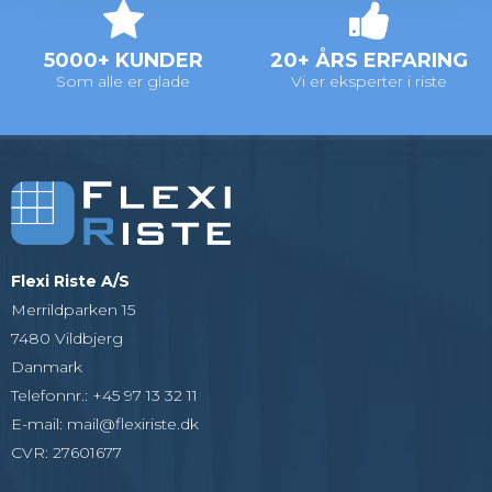
5000+ KUNDER
20+ ÅRS ERFARING
Som alle er glade
Vi er eksperter i riste
Flexi Riste A/S
Merrildparken 15
7480 Vildbjerg
Danmark
Telefonnr.
:
+45 97 13 32 11
E-mail
:
mail@flexiriste.dk
CVR
:
27601677