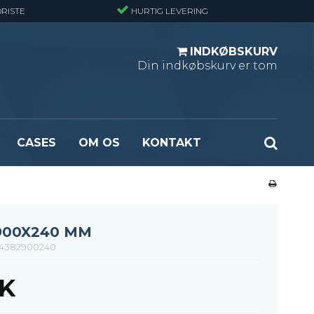
RISTE
HURTIG LEVERING
INDKØBSKURV
Din indkøbskurv er tom
CASES
OM OS
KONTAKT
ndard
Optræksplanker - Sort (ubehandlet)
masket
Optrækstrin - Standard
rlast
Lejdertrin
900X240 MM
ormasket
4382900240
KK