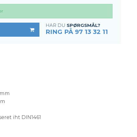
er
HAR DU
SPØRGSMÅL?
RING PÅ 97 13 32 11
8 mm
mm
eret iht DIN1461