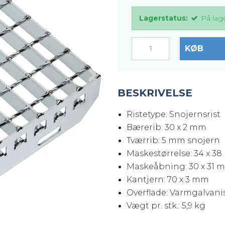
er
Justerbare ben
Lagerstatus:
På lag
BROXOCLIP
KØB
BESKRIVELSE
Ristetype: Snojernsrist
Bærerib: 30 x 2 mm
Tværrib: 5 mm snojern
Maskestørrelse: 34 x 3
Maskeåbning: 30 x 31 
Kantjern: 70 x 3 mm
Overflade: Varmgalvanis
Vægt pr. stk.: 5,9 kg