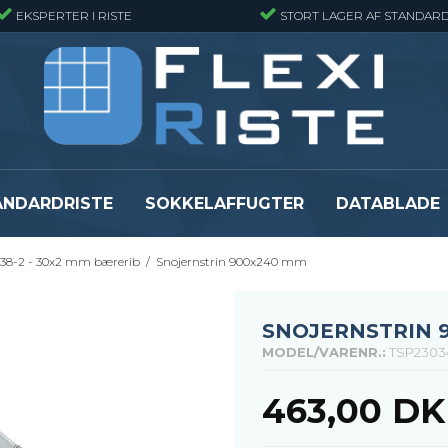
EKSPERTER I RISTE
STORT LAGER AF STANDARD
ANDARDRISTE
SOKKELAFFUGTER
DATABLADE
38-2 - 30x2 mm bærerib
/
Snojernstrin 900x240 mm
Presristmåtter
Fiberriste - Sta
Presristmåtter - Finmasket
Fiberriste - Fin
Presristmåtter - Rustfri stål
Fiberriste - Svæ
SNOJERNSTRIN 
Snojernsmåtter
Fiberriste - St
MODEL/VARENR.:
TSP2303
Se alle
Se alle
463,00 D
er
Flexi Level