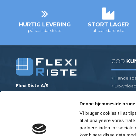
HURTIG LEVERING
STORT LAGER
på standardriste
af standardriste
GOD
KU
Handelsbe
Flexi Riste A/S
Download
Merrildparken 15
Risteterm
7480 Vildbjerg
Find en pr
Denne hjemmeside bruger
Danmark
Vi bruger cookies til at til
Telefonnr.
:
+45 97 13 32 11
til at analysere vores tra
E-mail
:
mail@flexiriste.dk
partnere inden for sociale
CVR
:
27601677
kombinere disse data med a