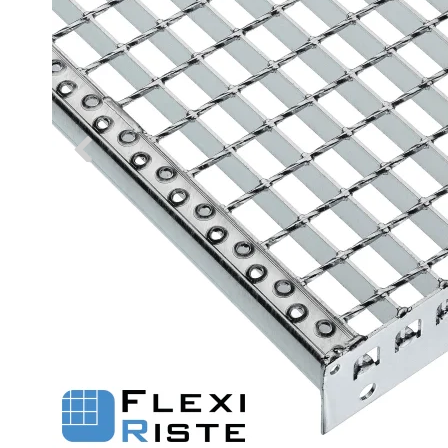
Fastgørelse - Trin
Flexi Aqua Sokkelaffugt
Fastgørelsesbeslag - Fiberriste
Fastgørelsesbeslag - Optræksriste
Se alle