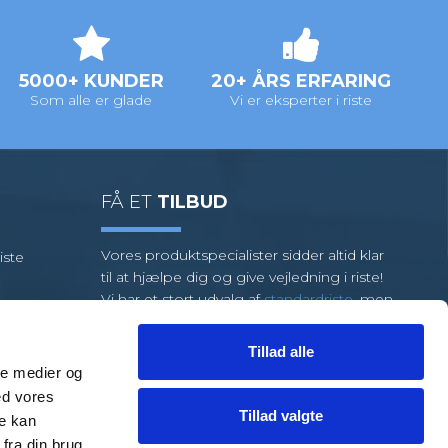
5000+ KUNDER
20+ ÅRS ERFARING
Som alle er glade
Vi er eksperter i riste
FÅ ET
TILBUD
Vores produktspecialister sidder altid klar
iste
til at hjælpe dig og give vejledning i riste!
Vi har et stort udvalg af
standardriste
, men
kræver din opgave specialriste, så har vi et
team af dygtige medarbejdere klar til at
Tillad alle
hjælpe dig.
ale medier og
ed vores
FÅ HJÆLP
TIL EN LØSNING
Tillad valgte
re kan
fra din brug