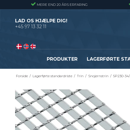
MERE END 20 ÅRS ERFARING
LAD OS HJÆLPE DIG!
+45 97 13 32 11
PRODUKTER
LAGERFØRTE ST
Forside
/
Lagerførte standardriste
/
Trin
/
Snojernstrin
/
SP230-34/
Presriste - Almindelig gitterrist
Presristetrin
Snojernsriste - Gitterrist med snoede
Snojernstrin
tværribbe
Optrækstrin
Byggepladstrin
Se alle
Fastgørelsesbeslag - Standardriste
Flexi Drain Sokkelaffugt