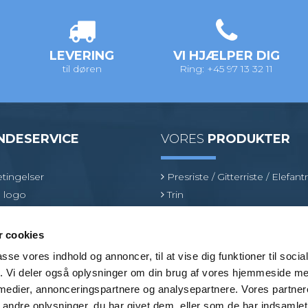
LEVERING
VI HJÆLPER DIG
til døren
Ring: +45 97 13 32 11
NDESERVICE
VORES
PRODUKTER
tingelser
Presriste / Gitterriste / Elefantr
 logo
Trin
inologi
Sokkelaffugter
oduktspecialist
Fiberriste
 cookies
Optræksriste
passe vores indhold og annoncer, til at vise dig funktioner til soci
Fastgørelsesbeslag
fik. Vi deler også oplysninger om din brug af vores hjemmeside m
Brancher
 medier, annonceringspartnere og analysepartnere. Vores partne
ndre oplysninger, du har givet dem, eller som de har indsamlet 