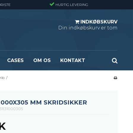
RISTE
HURTIG LEVERING
INDKØBSKURV
Din indkøbskurv er tom
CASES
OM OS
KONTAKT
rib
/
ndard
Optræksplanker - Sort (ubehandlet)
masket
Optrækstrin - Standard
rlast
Lejdertrin
1000X305 MM SKRIDSIKKER
ormasket
31131000305
K