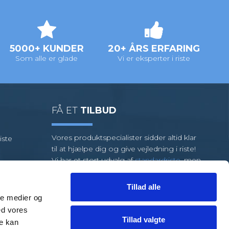
5000+ KUNDER
20+ ÅRS ERFARING
Som alle er glade
Vi er eksperter i riste
FÅ ET
TILBUD
Vores produktspecialister sidder altid klar
iste
til at hjælpe dig og give vejledning i riste!
Vi har et stort udvalg af
standardriste
, men
kræver din opgave specialriste, så har vi et
team af dygtige medarbejdere klar til at
Tillad alle
hjælpe dig.
ale medier og
ed vores
FÅ HJÆLP
TIL EN LØSNING
Tillad valgte
re kan