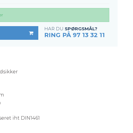
er
HAR DU
SPØRGSMÅL?
RING PÅ 97 13 32 11
idsikker
mm
m
eret iht DIN1461