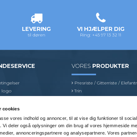
LEVERING
VI HJÆLPER DIG
til døren
Ring: +45 97 13 32 11
NDESERVICE
VORES
PRODUKTER
tingelser
Presriste / Gitterriste / Elefantr
 logo
Trin
inologi
Sokkelaffugter
oduktspecialist
Fiberriste
 cookies
Optræksriste
passe vores indhold og annoncer, til at vise dig funktioner til soci
Fastgørelsesbeslag
fik. Vi deler også oplysninger om din brug af vores hjemmeside m
Brancher
 medier, annonceringspartnere og analysepartnere. Vores partne