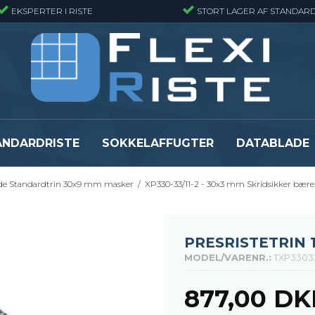
EKSPERTER I RISTE
STORT LAGER AF STANDARD
ANDARDRISTE
SOKKELAFFUGTER
DATABLADE
de Standardtrin 30x9 mm masker
/
XP330-33/11-2 - 30x3 mm Skridsikker bære
Presristmåtter
Fiberriste - Sta
Presristmåtter - Finmasket
Fiberriste - Fin
Presristmåtter - Rustfri stål
Fiberriste - Svæ
PRESRISTETRIN 
Snojernsmåtter
Fiberriste - St
MODEL/VARENR.:
TXP3303
Se alle
Se alle
877,00 DK
er
Flexi Level