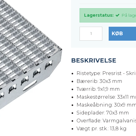
er
Justerbare ben
Lagerstatus:
På lag
BROXOCLIP
KØB
BESKRIVELSE
Ristetype: Presrist - Skr
Bærerib: 30x3 mm
Tværrib: 9x1,9 mm
Maskestørrelse: 33x11 
Maskeåbning: 30x9 m
Sideplader: 70x3 mm
Overflade: Varmgalvanis
Vægt pr. stk.: 13,8 kg