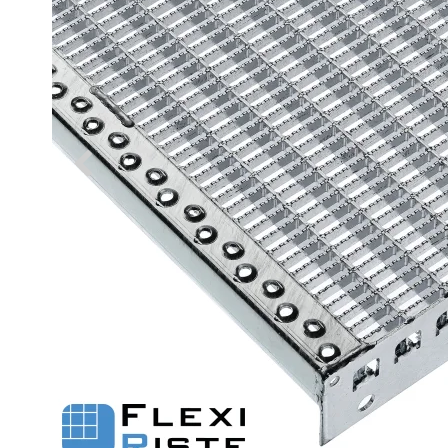
Fastgørelse - Trin
Flexi Aqua Sokkelaffugt
Fastgørelsesbeslag - Fiberriste
Fastgørelsesbeslag - Optræksriste
Se alle