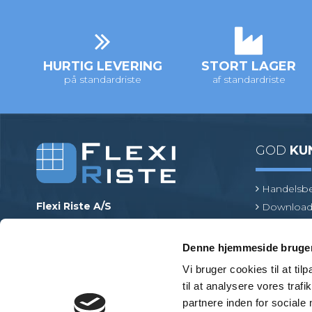
HURTIG LEVERING
STORT LAGER
på standardriste
af standardriste
GOD
KU
Handelsbe
Flexi Riste A/S
Download
Merrildparken 15
Risteterm
7480 Vildbjerg
Find en pr
Denne hjemmeside bruger
Danmark
Vi bruger cookies til at til
Telefonnr.
:
+45 97 13 32 11
til at analysere vores tra
E-mail
:
mail@flexiriste.dk
partnere inden for sociale