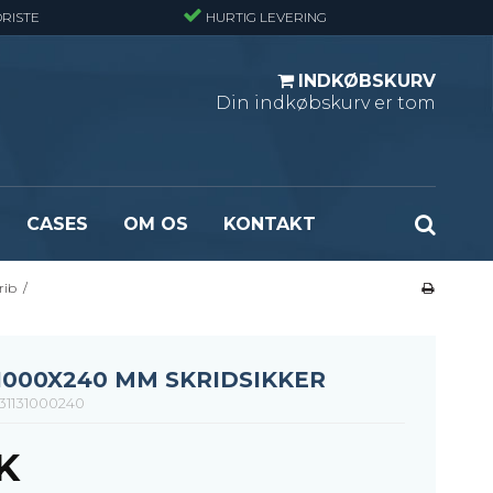
RISTE
HURTIG LEVERING
INDKØBSKURV
Din indkøbskurv er tom
CASES
OM OS
KONTAKT
rib
/
ndard
Optræksplanker - Sort (ubehandlet)
masket
Optrækstrin - Standard
rlast
Lejdertrin
1000X240 MM SKRIDSIKKER
ormasket
31131000240
K