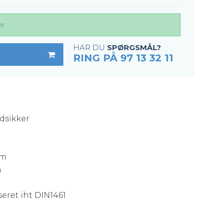
er
HAR DU
SPØRGSMÅL?
RING PÅ 97 13 32 11
idsikker
mm
m
eret iht DIN1461