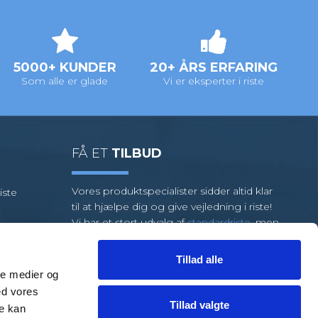
5000+ KUNDER
20+ ÅRS ERFARING
Som alle er glade
Vi er eksperter i riste
FÅ ET
TILBUD
Vores produktspecialister sidder altid klar
iste
til at hjælpe dig og give vejledning i riste!
Vi har et stort udvalg af
standardriste
, men
kræver din opgave specialriste, så har vi et
team af dygtige medarbejdere klar til at
Tillad alle
hjælpe dig.
ale medier og
ed vores
FÅ HJÆLP
TIL EN LØSNING
Tillad valgte
re kan