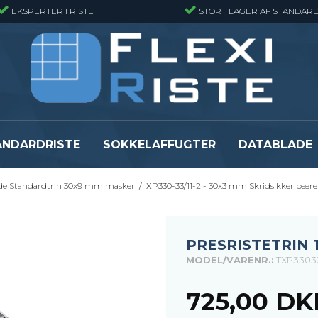
EKSPERTER I RISTE
STORT LAGER AF STANDARD
ANDARDRISTE
SOKKELAFFUGTER
DATABLADE
de Standardtrin 30x9 mm masker
/
XP330-33/11-2 - 30x3 mm Skridsikker bære
Presristmåtter
Fiberriste - Sta
Presristmåtter - Finmasket
Fiberriste - Fin
Presristmåtter - Rustfri stål
Fiberriste - Svæ
PRESRISTETRIN 
Snojernsmåtter
Fiberriste - St
MODEL/VARENR.:
TXP3303
Se alle
Se alle
725,00 DK
er
Flexi Level