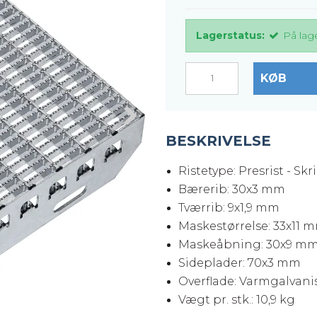
er
Justerbare ben
Lagerstatus:
På lag
BROXOCLIP
KØB
BESKRIVELSE
Ristetype: Presrist - Skr
Bærerib: 30x3 mm
Tværrib: 9x1,9 mm
Maskestørrelse: 33x11 
Maskeåbning: 30x9 m
Sideplader: 70x3 mm
Overflade: Varmgalvanis
Vægt pr. stk.: 10,9 kg