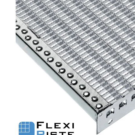
Fastgørelse - Trin
Flexi Aqua Sokkelaffugt
Fastgørelsesbeslag - Fiberriste
Fastgørelsesbeslag - Optræksriste
Se alle