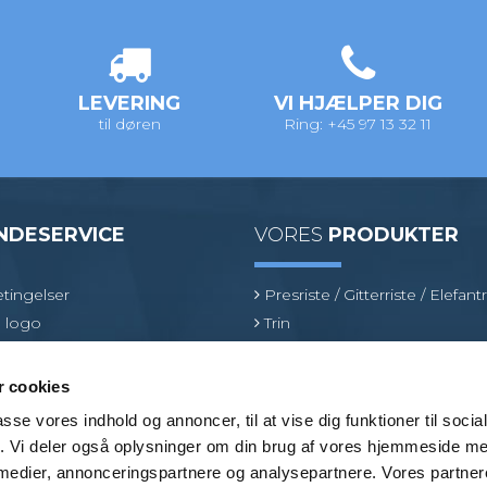
LEVERING
VI HJÆLPER DIG
til døren
Ring: +45 97 13 32 11
NDESERVICE
VORES
PRODUKTER
tingelser
Presriste / Gitterriste / Elefantr
 logo
Trin
inologi
Sokkelaffugter
oduktspecialist
Fiberriste
 cookies
Optræksriste
passe vores indhold og annoncer, til at vise dig funktioner til soci
Fastgørelsesbeslag
fik. Vi deler også oplysninger om din brug af vores hjemmeside m
Brancher
 medier, annonceringspartnere og analysepartnere. Vores partne