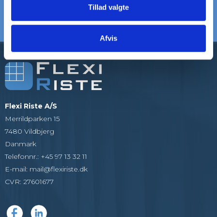
Tillad valgte
5000+ KUNDER
20+ ÅRS ERFARING
Som alle er glade
Vi er eksperter i riste
Afvis
Flexi Riste A/S
Merrildparken 15
7480 Vildbjerg
Danmark
Telefonnr.
:
+45 97 13 32 11
E-mail
:
mail@flexiriste.dk
CVR
:
27601677