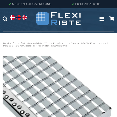
MERE END 20 ÅRS ERFARING
EKSPERTER I RISTE
Forside
/
Lagerførte standardriste
/
Trin
/
Presristetrin
/
Standardtrin 30x30 mm masker
/
P240-33-2- 40x2 mm. bærerib
/
Presristetrin 1200x270 mm