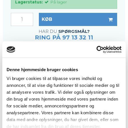
Lagerstatus:
På lager
KØB
HAR DU
SPØRGSMÅL?
RING PÅ 97 13 32 11
BESKRIVELSE
Ristetype: Presrist
Denne hjemmeside bruger cookies
Bærerib: 40x2 mm
Vi bruger cookies til at tilpasse vores indhold og
Tværrib: 9x1,6 mm
annoncer, til at vise dig funktioner til sociale medier og til
Maskestørrelse: 33x33 mm
at analysere vores trafik. Vi deler også oplysninger om
Maskeåbning: 30x30 mm
din brug af vores hjemmeside med vores partnere inden
Sideplader: 70x3 mm
for sociale medier, annonceringspartnere og
Overflade: Varmgalvaniseret iht DIN1461
analysepartnere. Vores partnere kan kombinere disse
data med andre oplysninger, du har givet dem, eller som
de har indsamlet fra din brug af deres tjenester.