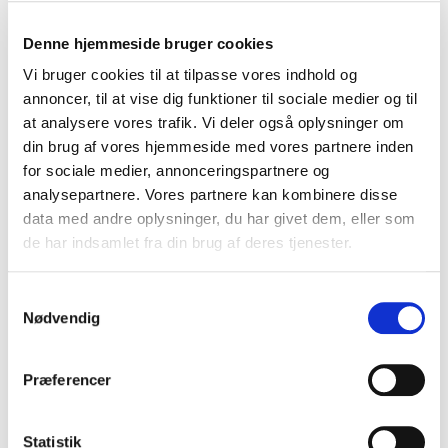
Denne hjemmeside bruger cookies
Vi bruger cookies til at tilpasse vores indhold og
annoncer, til at vise dig funktioner til sociale medier og til
at analysere vores trafik. Vi deler også oplysninger om
din brug af vores hjemmeside med vores partnere inden
for sociale medier, annonceringspartnere og
analysepartnere. Vores partnere kan kombinere disse
data med andre oplysninger, du har givet dem, eller som
de har indsamlet fra din brug af deres tjenester.
S
Nødvendig
a
m
t
Præferencer
y
k
k
Statistik