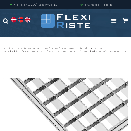
MERE END 20 ÅRS ERFARING
EKSPERTER I RISTE
Forside
/
Lagerførte standardriste
/
Riste
/
Presriste - Almindelig gitterrist
/
Standardriste (30x30 mm masker)
/
P225-33-2 - 25x2 mm bærerib standard
/
Presrist 500X1000 mm