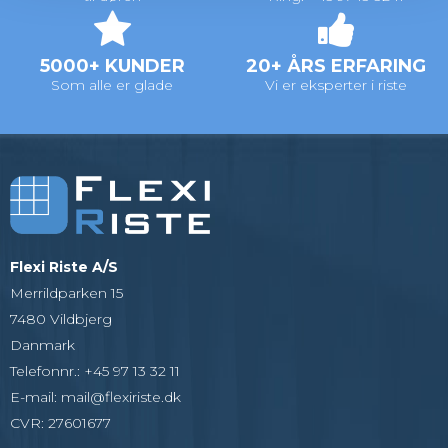
5000+ KUNDER
20+ ÅRS ERFARING
Som alle er glade
Vi er eksperter i riste
Flexi Riste A/S
Merrildparken 15
7480 Vildbjerg
Danmark
Telefonnr.
:
+45 97 13 32 11
E-mail
:
mail@flexiriste.dk
CVR
:
27601677