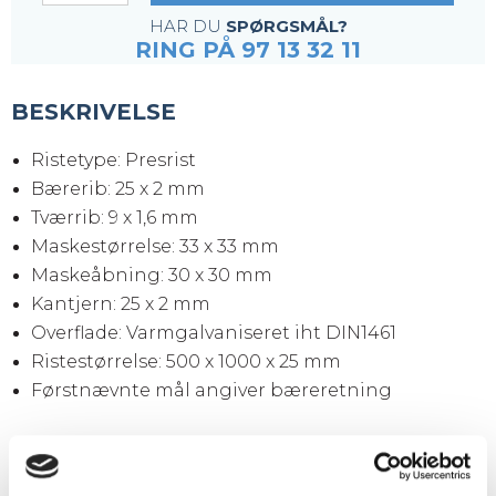
HAR DU
SPØRGSMÅL?
RING PÅ 97 13 32 11
BESKRIVELSE
Ristetype: Presrist
Bærerib: 25 x 2 mm
Tværrib: 9 x 1,6 mm
Maskestørrelse: 33 x 33 mm
Maskeåbning: 30 x 30 mm
Kantjern: 25 x 2 mm
Overflade: Varmgalvaniseret iht DIN1461
Ristestørrelse: 500 x 1000 x 25 mm
Førstnævnte mål angiver bæreretning
HUSK
FASTGØRELSESBESLAG