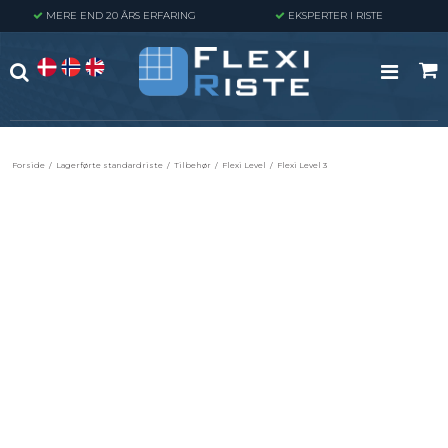
MERE END 20 ÅRS ERFARING
EKSPERTER I RISTE
Forside
/
Lagerførte standardriste
/
Tilbehør
/
Flexi Level
/
Flexi Level 3