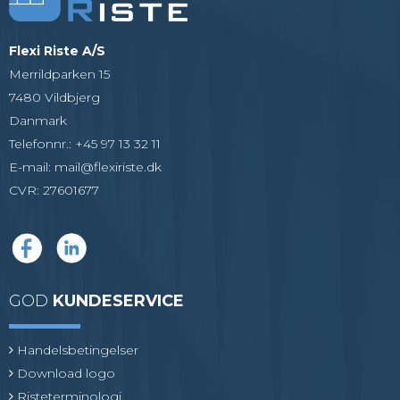
Flexi Riste A/S
Merrildparken 15
7480 Vildbjerg
Danmark
Telefonnr.
:
+45 97 13 32 11
E-mail
:
mail@flexiriste.dk
CVR
:
27601677
GOD
KUNDESERVICE
Handelsbetingelser
Download logo
Risteterminologi