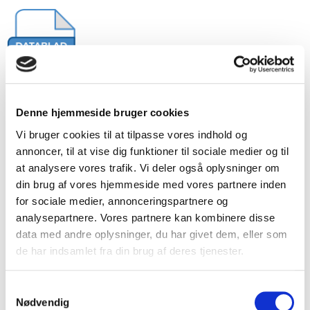
Denne hjemmeside bruger cookies
Vi bruger cookies til at tilpasse vores indhold og
annoncer, til at vise dig funktioner til sociale medier og til
at analysere vores trafik. Vi deler også oplysninger om
din brug af vores hjemmeside med vores partnere inden
Tilkøb
for sociale medier, annonceringspartnere og
analysepartnere. Vores partnere kan kombinere disse
Kategori:
Tilbehør
data med andre oplysninger, du har givet dem, eller som
de har indsamlet fra din brug af deres tjenester.
XL top
Ring for pris
S
På lager
Nødvendig
a