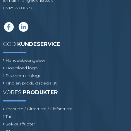
E-mail
:
mail@flexiriste.dk
CVR
:
27601677
GOD
KUNDESERVICE
Handelsbetingelser
Download logo
Risteterminologi
Find en produktspecialist
VORES
PRODUKTER
Presriste / Gitterriste / Elefantriste
Trin
Sokkelaffugter