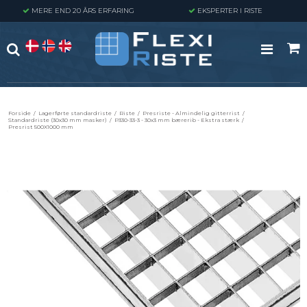
MERE END 20 ÅRS ERFARING
EKSPERTER I RISTE
Forside
/
Lagerførte standardriste
/
Riste
/
Presriste - Almindelig gitterrist
/
Standardriste (30x30 mm masker)
/
P330-33-3 - 30x3 mm bærerib - Ekstra stærk
/
Presrist 500X1000 mm