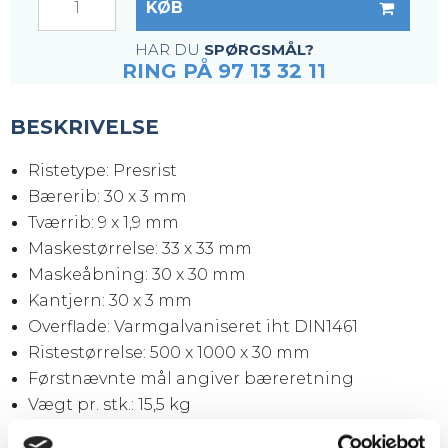
KØB
HAR DU
SPØRGSMÅL?
RING PÅ 97 13 32 11
BESKRIVELSE
Ristetype: Presrist
Bærerib: 30 x 3 mm
Tværrib: 9 x 1,9 mm
Maskestørrelse: 33 x 33 mm
Maskeåbning: 30 x 30 mm
Kantjern: 30 x 3 mm
Overflade: Varmgalvaniseret iht DIN1461
Ristestørrelse: 500 x 1000 x 30 mm
Førstnævnte mål angiver bæreretning
Vægt pr. stk.: 15,5 kg