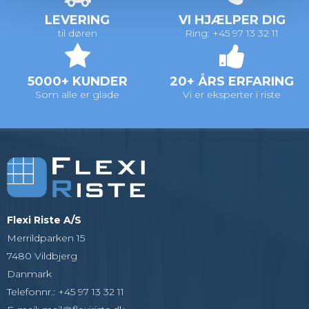
LEVERING
VI HJÆLPER DIG
til døren
Ring: +45 97 13 32 11
5000+ KUNDER
20+ ÅRS ERFARING
Som alle er glade
Vi er eksperter i riste
Flexi Riste A/S
Merrildparken 15
7480 Vildbjerg
Danmark
Telefonnr.
:
+45 97 13 32 11