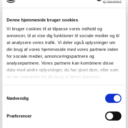
HUSK
FASTGØRELSESBESLAG
Denne hjemmeside bruger cookies
Vi bruger cookies til at tilpasse vores indhold og
annoncer, til at vise dig funktioner til sociale medier og til
at analysere vores trafik. Vi deler også oplysninger om
din brug af vores hjemmeside med vores partnere inden
for sociale medier, annonceringspartnere og
analysepartnere. Vores partnere kan kombinere disse
data med andre oplysninger, du har givet dem, eller som
de har indsamlet fra din brug af deres tjenester.
S
Nødvendig
a
m
t
Præferencer
y
k