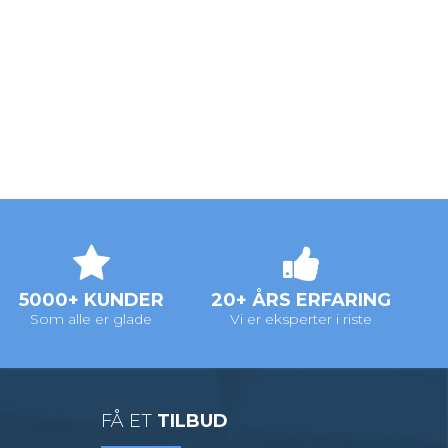
5000+ KUNDER
20+ ÅRS ERFARING
Som alle er glade
Vi er eksperter i riste
FÅ ET
TILBUD