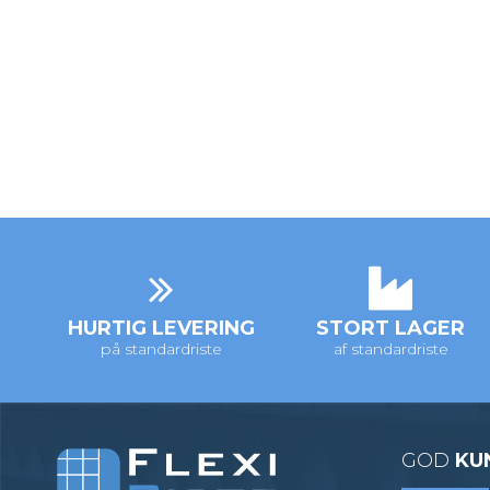
HURTIG LEVERING
STORT LAGER
på standardriste
af standardriste
GOD
KU