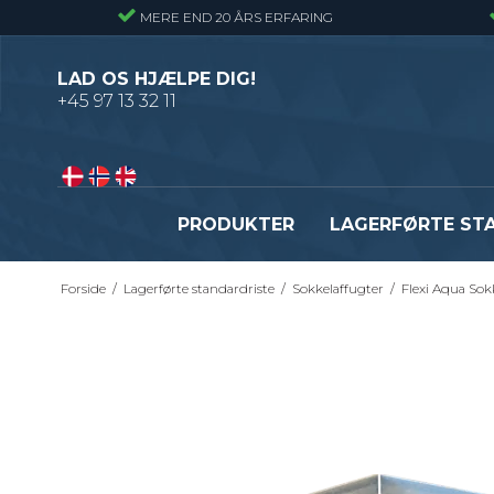
MERE END 20 ÅRS ERFARING
LAD OS HJÆLPE DIG!
+45 97 13 32 11
PRODUKTER
LAGERFØRTE ST
Forside
/
Lagerførte standardriste
/
Sokkelaffugter
/
Flexi Aqua Sok
Presriste - Almindelig gitterrist
Presristetrin
Snojernsriste - Gitterrist med snoede
Snojernstrin
tværribbe
Optrækstrin
Byggepladstrin
Se alle
Fastgørelsesbeslag - Standardriste
Flexi Drain Sokkelaffugt