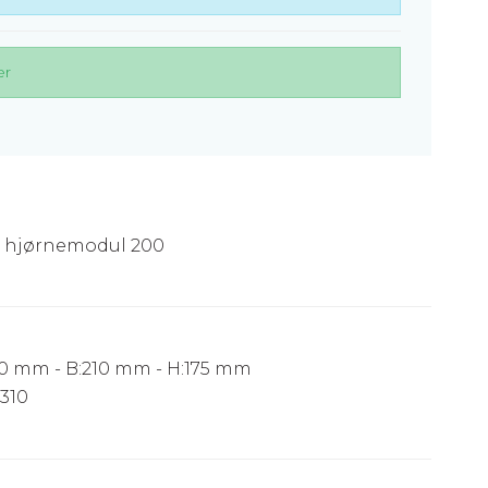
er
r hjørnemodul 200
0 mm - B:210 mm - H:175 mm
310