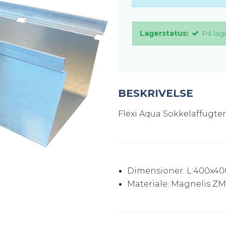
er
Justerbare ben
BROXOCLIP
Lagerstatus:
På lag
BESKRIVELSE
Flexi Aqua Sokkelaffugte
Dimensioner: L:400x40
Materiale: Magnelis ZM