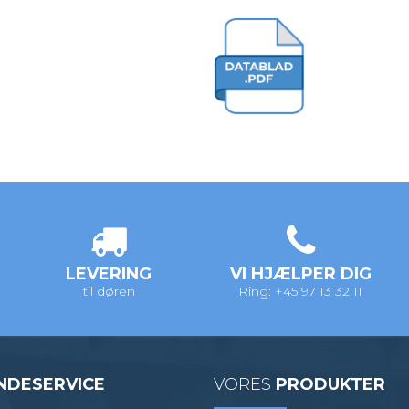
LEVERING
VI HJÆLPER DIG
til døren
Ring: +45 97 13 32 11
NDESERVICE
VORES
PRODUKTER