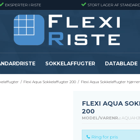
EKSPERTER I RISTE
STORT LAGER AF STANDARD
ANDARDRISTE
SOKKELAFFUGTER
DATABLADE
kelaffugter
/
Flexi Aqua Sokkelaffugter 200
/
Flexi Aqua Sokkelaffugter hjørn
Presristmåtter
Fiberriste - Sta
Presristmåtter - Finmasket
Fiberriste - Fin
Presristmåtter - Rustfri stål
Fiberriste - Svæ
FLEXI AQUA SO
Snojernsmåtter
Fiberriste - St
200
Se alle
Se alle
MODEL/VARENR.:
AQUAHJ
Ring for pris
er
Flexi Level