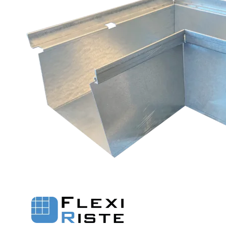
Fastgørelse - Trin
Flexi Aqua Sokkelaffugt
Fastgørelsesbeslag - Fiberriste
Fastgørelsesbeslag - Optræksriste
Se alle