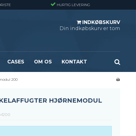
RISTE
HURTIG LEVERING
INDKØBSKURV
Din indkøbskurv er tom
CASES
OM OS
KONTAKT
emodul 200
ndard
Optræksplanker - Sort (ubehandlet)
masket
Optrækstrin - Standard
rlast
Lejdertrin
KKELAFFUGTER HJØRNEMODUL
ormasket
M200