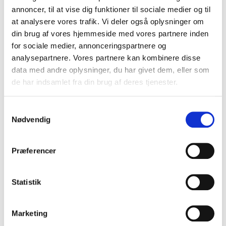
annoncer, til at vise dig funktioner til sociale medier og til
at analysere vores trafik. Vi deler også oplysninger om
DOWNLOADCENTER
din brug af vores hjemmeside med vores partnere inden
for sociale medier, annonceringspartnere og
analysepartnere. Vores partnere kan kombinere disse
data med andre oplysninger, du har givet dem, eller som
de har indsamlet fra din brug af deres tjenester.
S
Nødvendig
a
m
t
Præferencer
y
k
k
Statistik
e
v
Marketing
a