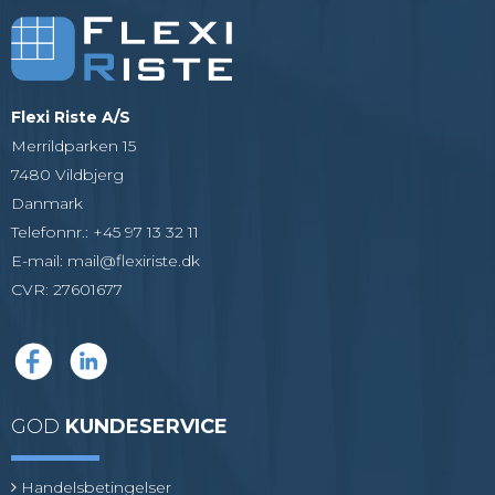
Flexi Riste A/S
Merrildparken 15
7480 Vildbjerg
Danmark
Telefonnr.
:
+45 97 13 32 11
E-mail
:
mail@flexiriste.dk
CVR
:
27601677
GOD
KUNDESERVICE
Handelsbetingelser