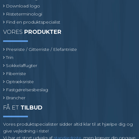
Download logo
Risteterminologi
Find en produktspecialist
VORES
PRODUKTER
Presriste / Gitterriste / Elefantriste
Trin
Sokkelaffugter
Fiberriste
Optræksriste
Fastgørelsesbeslag
Brancher
FÅ ET
TILBUD
Vores produktspecialister sidder altid klar til at hjælpe dig og
give vejledning i riste!
Vi har et stort udvalg af
standardriste
, men kræver din opgave