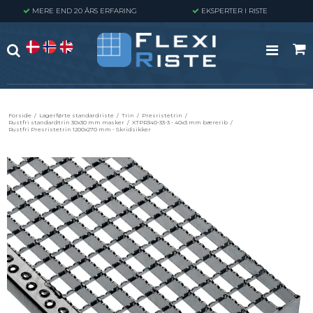
MERE END 20 ÅRS ERFARING
EKSPERTER I RISTE
Forside
/
Lagerførte standardriste
/
Trin
/
Presristetrin
/
Rustfri standardtrin 30x30 mm masker
/
XTPR340-33-3 - 40x3 mm bærerib
/
Rustfri Presristetrin 1200x270 mm - Skridsikker