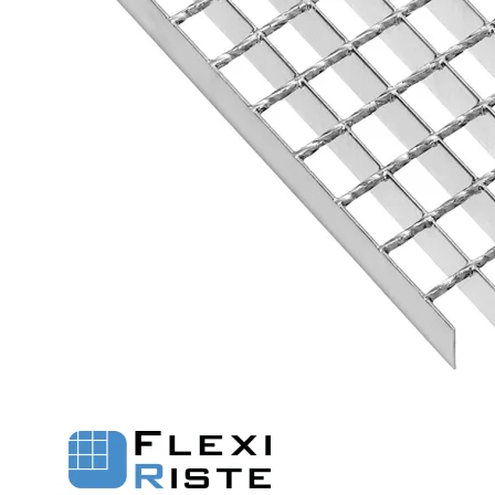
Fastgørelse - Trin
Flexi Aqua Sokkelaffugt
Fastgørelsesbeslag - Fiberriste
Fastgørelsesbeslag - Optræksriste
Se alle