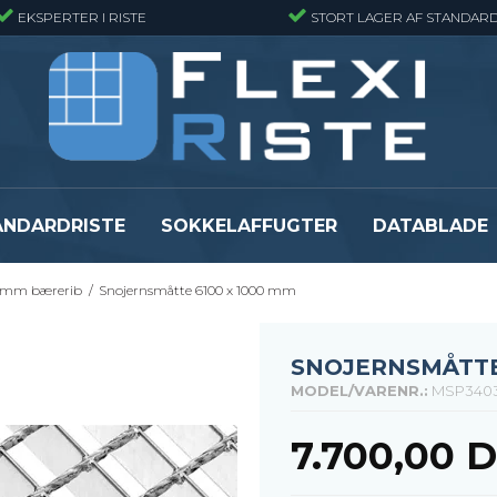
EKSPERTER I RISTE
STORT LAGER AF STANDARD
ANDARDRISTE
SOKKELAFFUGTER
DATABLADE
3 mm bærerib
/
Snojernsmåtte 6100 x 1000 mm
Presristmåtter
Fiberriste - Sta
Presristmåtter - Finmasket
Fiberriste - Fin
Presristmåtter - Rustfri stål
Fiberriste - Svæ
SNOJERNSMÅTTE 
Snojernsmåtter
Fiberriste - St
MODEL/VARENR.:
MSP3403
Se alle
Se alle
7.700,00 
er
Flexi Level