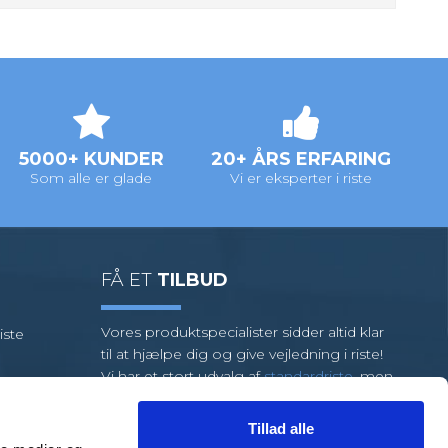
5000+ KUNDER
20+ ÅRS ERFARING
Som alle er glade
Vi er eksperter i riste
FÅ ET
TILBUD
Vores produktspecialister sidder altid klar
iste
til at hjælpe dig og give vejledning i riste!
Vi har et stort udvalg af
standardriste
, men
kræver din opgave specialriste, så har vi et
team af dygtige medarbejdere klar til at
Tillad alle
hjælpe dig.