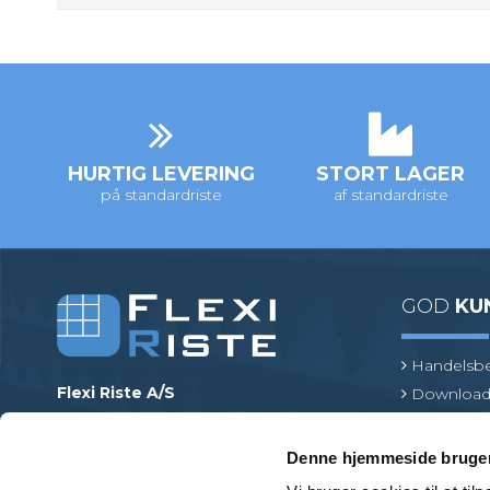
HURTIG LEVERING
STORT LAGER
på standardriste
af standardriste
GOD
KU
Handelsbe
Flexi Riste A/S
Download
Merrildparken 15
Risteterm
7480 Vildbjerg
Find en pr
Denne hjemmeside bruger
Danmark