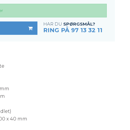
er
HAR DU
SPØRGSMÅL?
RING PÅ 97 13 32 11
te
4 mm
mm
dlet)
1000 x 40 mm