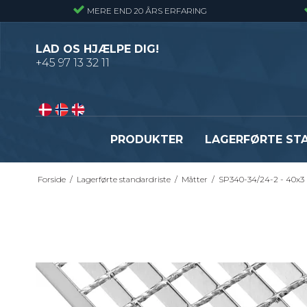
MERE END 20 ÅRS ERFARING
LAD OS HJÆLPE DIG!
+45 97 13 32 11
PRODUKTER
LAGERFØRTE ST
Forside
/
Lagerførte standardriste
/
Måtter
/
SP340-34/24-2 - 40x
Presriste - Almindelig gitterrist
Presristetrin
Snojernsriste - Gitterrist med snoede
Snojernstrin
tværribbe
Optrækstrin
Byggepladstrin
Se alle
Fastgørelsesbeslag - Standardriste
Flexi Drain Sokkelaffugt