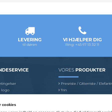
LEVERING
VI HJÆLPER DIG
til døren
Ring: +45 97 13 32 11
NDESERVICE
VORES
PRODUKTER
tingelser
Presriste / Gitterriste / Elefantr
 logo
Trin
inologi
Sokkelaffugter
oduktspecialist
Fiberriste
 cookies
Optræksriste