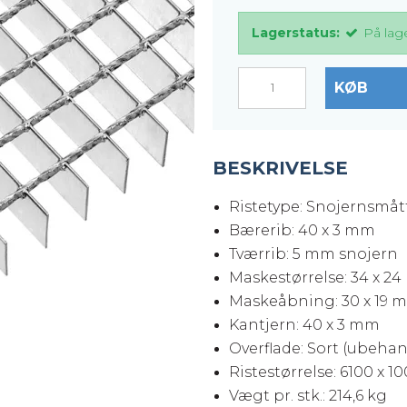
er
Justerbare ben
Lagerstatus:
På lag
BROXOCLIP
KØB
BESKRIVELSE
Ristetype: Snojernsmåt
Bærerib: 40 x 3 mm
Tværrib: 5 mm snojern
Maskestørrelse: 34 x 2
Maskeåbning: 30 x 19 
Kantjern: 40 x 3 mm
Overflade: Sort (ubehan
Ristestørrelse: 6100 x 
Vægt pr. stk.: 214,6 kg