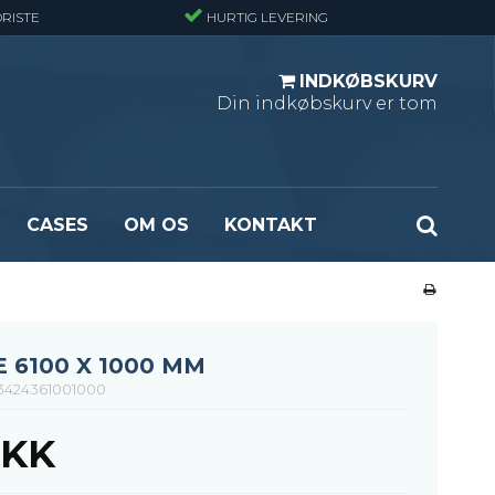
RISTE
HURTIG LEVERING
INDKØBSKURV
Din indkøbskurv er tom
CASES
OM OS
KONTAKT
ndard
Optræksplanker - Sort (ubehandlet)
masket
Optrækstrin - Standard
rlast
Lejdertrin
6100 X 1000 MM
ormasket
424361001000
DKK