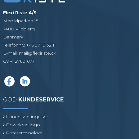
Flexi Riste A/S
Merrildparken 15
7480 Vildbjerg
Danmark
Telefonnr.
:
+45 97 13 32 11
E-mail
:
mail@flexiriste.dk
CVR
:
27601677
GOD
KUNDESERVICE
Handelsbetingelser
Download logo
Risteterminologi