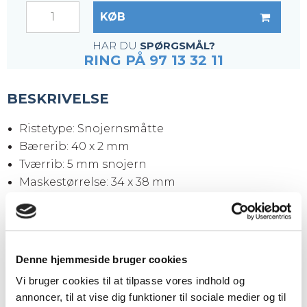
KØB
HAR DU
SPØRGSMÅL?
RING PÅ 97 13 32 11
BESKRIVELSE
Ristetype: Snojernsmåtte
Bærerib: 40 x 2 mm
Tværrib: 5 mm snojern
Maskestørrelse: 34 x 38 mm
Maskeåbning: 30 x 31 mm
Kantjern: 40 x 2 mm
Overflade: Sort (ubehandlet)
Ristestørrelse: 3050 x 1000 x 40 mm
Denne hjemmeside bruger cookies
Vægt pr. stk.: 73 kg
Vi bruger cookies til at tilpasse vores indhold og
annoncer, til at vise dig funktioner til sociale medier og til