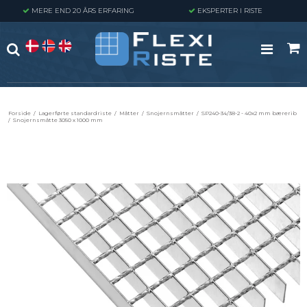
MERE END 20 ÅRS ERFARING
EKSPERTER I RISTE
Forside
/
Lagerførte standardriste
/
Måtter
/
Snojernsmåtter
/
SP240-34/38-2 - 40x2 mm bærerib
/
Snojernsmåtte 3050 x 1000 mm