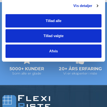
g
Vis detaljer
Tillad alle
HURTIG LEVERING
STORT LAGER
på standardriste
af standardriste
Tillad valgte
LEVERING
VI HJÆLPER DIG
Afvis
til døren
Ring: +45 97 13 32 11
5000+ KUNDER
20+ ÅRS ERFARING
Som alle er glade
Vi er eksperter i riste