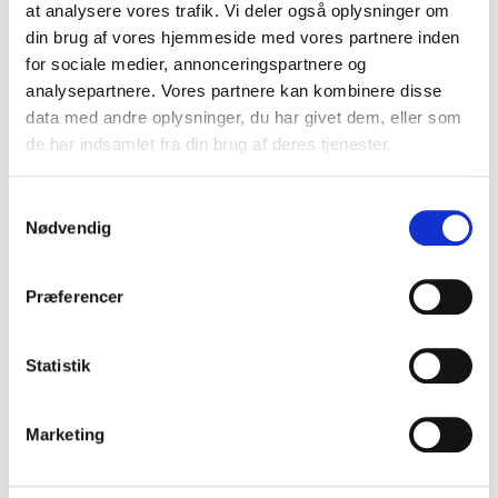
at analysere vores trafik. Vi deler også oplysninger om
Tilkøb
din brug af vores hjemmeside med vores partnere inden
for sociale medier, annonceringspartnere og
Kategori:
Tilbehør
analysepartnere. Vores partnere kan kombinere disse
data med andre oplysninger, du har givet dem, eller som
Fastgørelsesbeslag B133K
de har indsamlet fra din brug af deres tjenester.
15,00 DKK
På lager
S
Nødvendig
a
m
t
Præferencer
y
k
k
Statistik
Vis produkt
e
v
Marketing
a
l