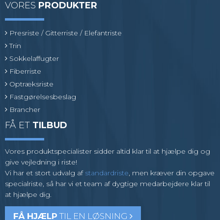
VORES
PRODUKTER
Presriste / Gitterriste / Elefantriste
Trin
Sokkelaffugter
Fiberriste
Optræksriste
Fastgørelsesbeslag
Brancher
FÅ ET
TILBUD
Vores produktspecialister sidder altid klar til at hjælpe dig og
give vejledning i riste!
Vi har et stort udvalg af
standardriste
, men kræver din opgave
specialriste, så har vi et team af dygtige medarbejdere klar til
at hjælpe dig.
FÅ HJÆLP
TIL EN LØSNING