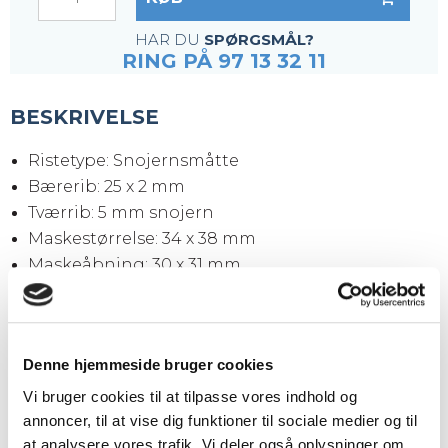
HAR DU
SPØRGSMÅL?
RING PÅ 97 13 32 11
BESKRIVELSE
Ristetype: Snojernsmåtte
Bærerib: 25 x 2 mm
Tværrib: 5 mm snojern
Maskestørrelse: 34 x 38 mm
Maskeåbning: 30 x 31 mm
Kantjern: 25 x 2 mm
Overflade: Sort (ubehandlet)
Ristestørrelse: 6100 x 1000 x 25 mm
Denne hjemmeside bruger cookies
Vægt pr. stk.: 101,5 kg
Vi bruger cookies til at tilpasse vores indhold og
annoncer, til at vise dig funktioner til sociale medier og til
Tilkøb
at analysere vores trafik. Vi deler også oplysninger om