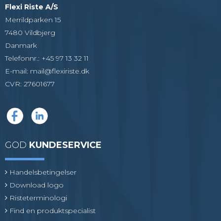
Flexi Riste A/S
Merrildparken 15
7480 Vildbjerg
Danmark
Telefonnr.
:
+45 97 13 32 11
E-mail
:
mail@flexiriste.dk
CVR
:
27601677
GOD
KUNDESERVICE
Handelsbetingelser
Download logo
Risteterminologi
Find en produktspecialist