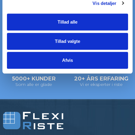
Vis detaljer
Tillad alle
HURTIG LEVERING
STORT LAGER
på standardriste
af standardriste
Tillad valgte
LEVERING
VI HJÆLPER DIG
til døren
Ring: +45 97 13 32 11
Afvis
5000+ KUNDER
20+ ÅRS ERFARING
Som alle er glade
Vi er eksperter i riste