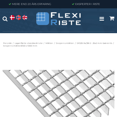
MERE END 20 ÅRS ERFARING
EKSPERTER I RISTE
Forside
/
Lagerførte standardriste
/
Måtter
/
Snojernsmåtter
/
SP225-34/38-2 - 25x2 mm bærerib
/
Snojernsmåtte 6100 x 1000 mm