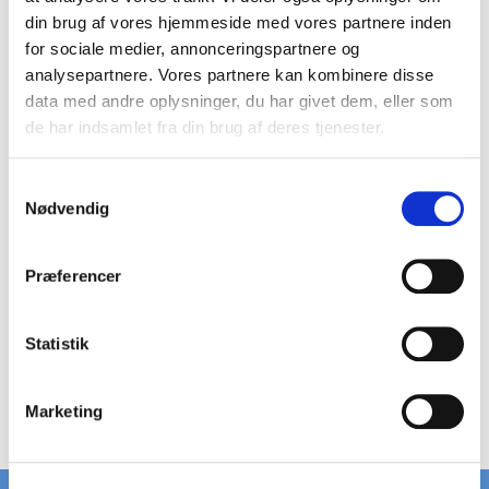
din brug af vores hjemmeside med vores partnere inden
Kategori:
Tilbehør
for sociale medier, annonceringspartnere og
analysepartnere. Vores partnere kan kombinere disse
data med andre oplysninger, du har givet dem, eller som
Fastgørelsesbeslag B133K
de har indsamlet fra din brug af deres tjenester.
15,00 DKK
På lager
S
Nødvendig
a
m
t
Præferencer
y
k
k
Statistik
Vis produkt
e
v
Marketing
a
l
g