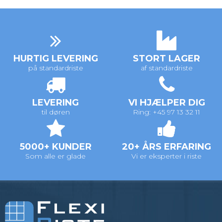
HURTIG LEVERING
STORT LAGER
på standardriste
af standardriste
LEVERING
VI HJÆLPER DIG
til døren
Ring: +45 97 13 32 11
5000+ KUNDER
20+ ÅRS ERFARING
Som alle er glade
Vi er eksperter i riste