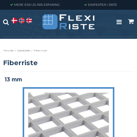
MERE END 20 ÅRS ERFARING
EKSPERTER I RISTE
Forside
/
Datablade
/
Fiberriste
Fiberriste
13 mm