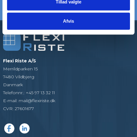
Tillad valgte
Som alle er glade
Vi er eksperter i riste
Afvis
Flexi Riste A/S
Merrildparken 15
7480 Vildbjerg
Danmark
Telefonnr.
:
+45 97 13 32 11
E-mail
:
mail@flexiriste.dk
CVR
:
27601677