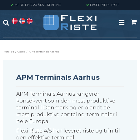
MERE END 20 ÅRS ERFARING
EKSPERTER I RISTE
Forside
/
Cases
/
APM Terminals Aarhus
APM Terminals Aarhus
APM Terminals Aarhus rangerer
konsekvent som den mest produktive
terminal i Danmark og er blandt de
mest produktive containerterminaler i
hele Europa.
Flexi Riste A/S har leveret riste og trin til
den effektive terminal.